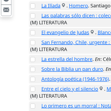
La Ilíada
.
Homero
.
Santiago
Las palabras sólo dicen : cole
(M) LITERATURA
El evangelio de Judas
.
Blanc
San Fernando, Chile, urgente :
(M) LITERATURA
La estrella del hombre
.
En
: Cél
Sobre la Biblia un pan duro
.
En
Antología poética (1946-1976)
Entre el cielo y el silencio
.
Mi
(M) LITERATURA
Lo primero es un morral : Notas