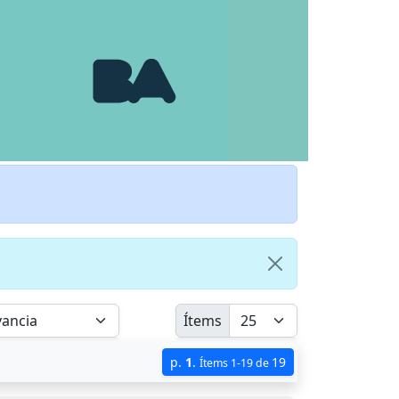
Ítems
p.
1
.
19
Ítems 1-19 de