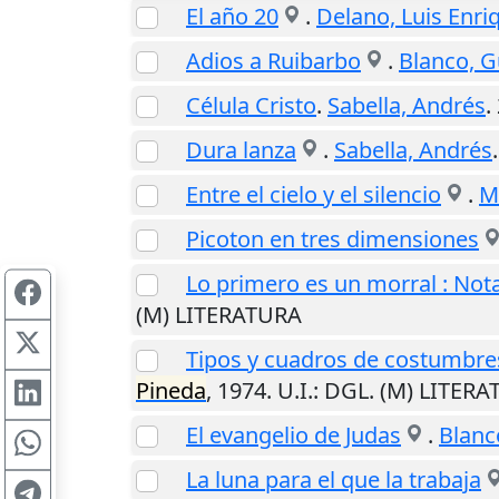
El año 20
.
Delano, Luis Enri
Adios a Ruibarbo
.
Blanco, G
Célula Cristo
.
Sabella, Andrés
.
Dura lanza
.
Sabella, Andrés
Entre el cielo y el silencio
.
Mi
Picoton en tres dimensiones
Lo primero es un morral : Notas
(M) LITERATURA
Tipos y cuadros de costumbres 
Pineda
,
1974
.
U.I.
: DGL. (M) LITER
El evangelio de Judas
.
Blanc
La luna para el que la trabaja