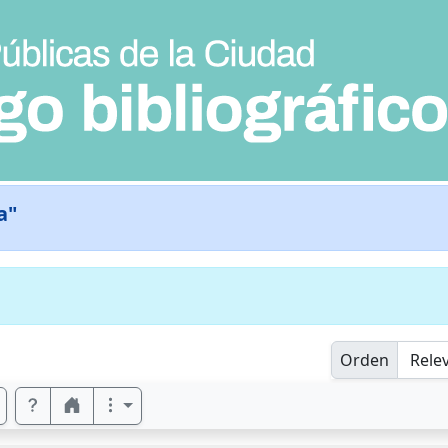
a"
Orden