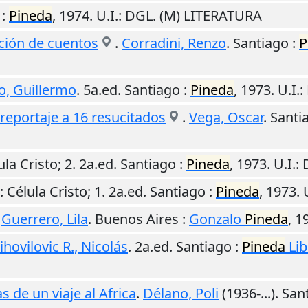
:
Pineda
,
1974
.
U.I.
: DGL. (M) LITERATURA
cción de cuentos
.
Corradini, Renzo
.
Santiago
:
P
o, Guillermo
. 5a.ed.
Santiago
:
Pineda
,
1973
.
U.I.
:
 reportaje a 16 resucitados
.
Vega, Oscar
.
Santi
ula Cristo; 2. 2a.ed.
Santiago
:
Pineda
,
1973
.
U.I.
:
: Célula Cristo; 1. 2a.ed.
Santiago
:
Pineda
,
1973
.
.
Guerrero, Lila
.
Buenos Aires
:
Gonzalo
Pineda
,
1
hovilovic R., Nicolás
. 2a.ed.
Santiago
:
Pineda
Lib
 de un viaje al Africa
.
Délano, Poli
(1936-...).
San