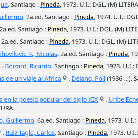
que
.
Santiago
:
Pineda
,
1973
.
U.I.
: DGL. (M) LITE
uillermo
. 2a.ed.
Santiago
:
Pineda
,
1974
.
U.I.
: DG
 2a.ed.
Santiago
:
Pineda
,
1973
.
U.I.
: DGL. (M) LI
. 2a.ed.
Santiago
:
Pineda
,
1973
.
U.I.
: DGL. (M) L
hovilovic R., Nicolás
. 2a.ed.
Santiago
:
Pineda
,
19
.
Boizard, Ricardo
.
Santiago
:
Pineda
,
1973
.
U.I.
:
 de un viaje al Africa
.
Délano, Poli
(1936-...).
S
en la poesía popular del siglo XIX
.
Uribe Eche
ATURA
o, Guillermo
. 6a.ed.
Santiago
:
Pineda
,
1973
.
U.I.
:
.
Ruiz Tagle, Carlos
.
Santiago
:
Pineda
,
1973
.
U.I.