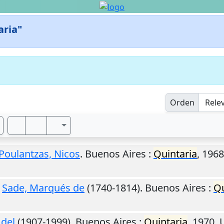
aria"
Orden
Poulantzas, Nicos
.
Buenos Aires
:
Quintaria
,
1968
.
Sade, Marqués de
(1740-1814).
Buenos Aires
:
Qu
 del
(1907-1999).
Buenos Aires
:
Quintaria
,
1970
.
U