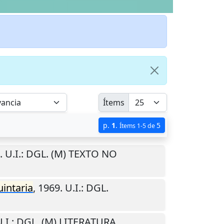
Ítems
p.
1
.
5
Ítems 1-5 de
.
U.I.
: DGL. (M) TEXTO NO
intaria
,
1969
.
U.I.
: DGL.
.I.
: DGL. (M) LITERATURA