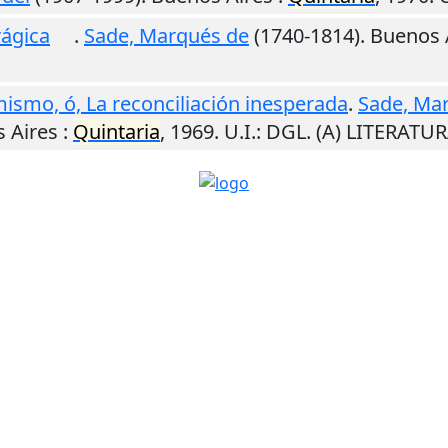
rágica
.
Sade, Marqués de
(1740-1814).
Buenos 
mismo, ó, La reconciliación inesperada
.
Sade, Ma
 Aires
:
Quintaria
,
1969
.
U.I.
: DGL. (A) LITERATU