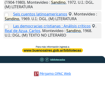
(1904-1980).
Montevideo
:
Sandino
,
1972
.
U.I.
: DGL.
(M) LITERATURA
Seis cuentos latinoamericanos
.
Montevideo
:
Sandino
,
1969
.
U.I.
: DGL. (M) LITERATURA
Las democracias cristianas : Análisis críticos
.
Real de Azua, Carlos
.
Montevideo
:
Sandino
,
1968
.
U.I.
: DGL. (M) TEXTO NO LITERARIO
Pérgamo OPAC Web