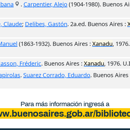
ubana
.
Carpentier, Alejo
(1904-1980).
Buenos Ai
é, Claude
;
Delibes, Gastón
. 2a.ed.
Buenos Aires
:
Manuel
(1863-1932).
Buenos Aires
:
Xanadu
,
1976
asson, Fréderic
.
Buenos Aires
:
Xanadu
,
1976
.
U.I
apirolas
.
Suarez Corrado, Eduardo
.
Buenos Aires