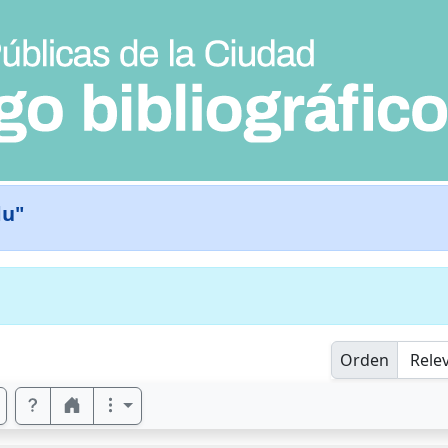
du"
Orden