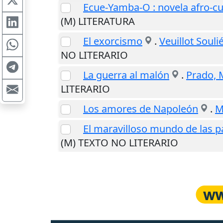
Ecue-Yamba-O : novela afro-c
(M) LITERATURA
El exorcismo
.
Veuillot Souli
NO LITERARIO
La guerra al malón
.
Prado, 
LITERARIO
Los amores de Napoleón
.
M
El maravilloso mundo de las p
(M) TEXTO NO LITERARIO