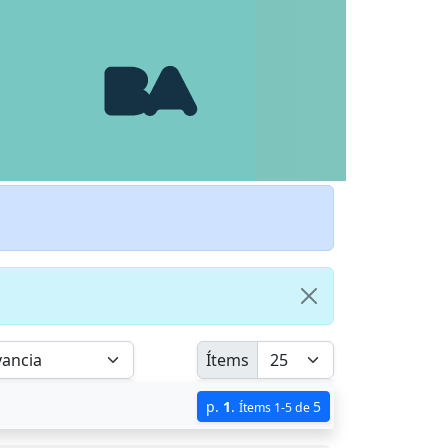
Ítems
p.
1
.
5
Ítems 1-5 de