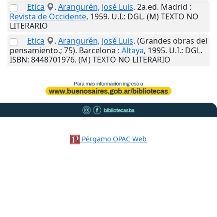
Etica
.
Arangurén, José Luis
. 2a.ed.
Madrid
:
Revista de Occidente
,
1959
.
U.I.
: DGL. (M) TEXTO NO
LITERARIO
Etica
.
Arangurén, José Luis
. (Grandes obras del
pensamiento.; 75).
Barcelona
:
Altaya
,
1995
.
U.I.
: DGL.
ISBN: 8448701976. (M) TEXTO NO LITERARIO
Pérgamo OPAC Web