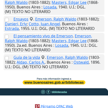
Ralph Waldo
(1803-1882);
Masters, Edgar Lee
(1868-
1950).
Buenos Aires
:
Losada
,
1940
.
U.I.
: DGL.
(M) TEXTO NO LITERARIO
Ensayos
.
Emerson, Ralph Waldo
(1803-1882);
Danieri, Erly
;
Cotto, Juan Angel
.
Buenos Aires
:
Estrada
,
1955
.
U.I.
: DGL. (M) TEXTO NO LITERARIO
El pensamiento vivo de Emerson
.
Emerson,
Ralph Waldo
(1803-1882);
Masters, Edgar Lee
(1868-
1950). 2a.ed.
Buenos Aires
:
Losada
,
1945
.
U.I.
: DGL.
(M) TEXTO NO LITERARIO
Guía de la vida
.
Emerson, Ralph Waldo
(1803-
1882);
Aldao, Carlos A.
.
Buenos Aires
:
Ostwald
,
1896
.
U.I.
: DGL. (M) TEXTO NO LITERARIO
Pérgamo OPAC Web