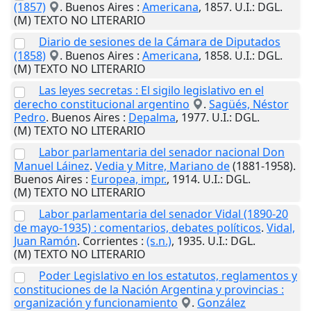
(1857)
.
Buenos Aires
:
Americana
,
1857
.
U.I.
: DGL.
(M) TEXTO NO LITERARIO
Diario de sesiones de la Cámara de Diputados
(1858)
.
Buenos Aires
:
Americana
,
1858
.
U.I.
: DGL.
(M) TEXTO NO LITERARIO
Las leyes secretas : El sigilo legislativo en el
derecho constitucional argentino
.
Sagüés, Néstor
Pedro
.
Buenos Aires
:
Depalma
,
1977
.
U.I.
: DGL.
(M) TEXTO NO LITERARIO
Labor parlamentaria del senador nacional Don
Manuel Láinez
.
Vedia y Mitre, Mariano de
(1881-1958).
Buenos Aires
:
Europea, impr.
,
1914
.
U.I.
: DGL.
(M) TEXTO NO LITERARIO
Labor parlamentaria del senador Vidal (1890-20
de mayo-1935) : comentarios, debates políticos
.
Vidal,
Juan Ramón
.
Corrientes
:
(s.n.)
,
1935
.
U.I.
: DGL.
(M) TEXTO NO LITERARIO
Poder Legislativo en los estatutos, reglamentos y
constituciones de la Nación Argentina y provincias :
organización y funcionamiento
.
González