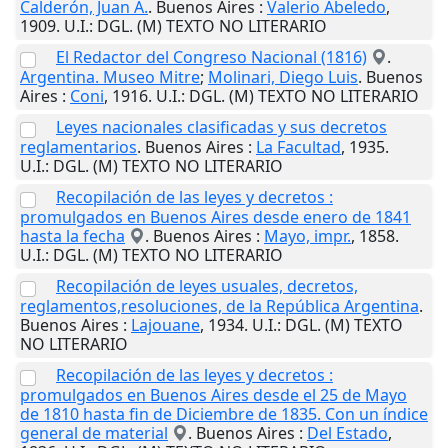
Calderón, Juan A.
.
Buenos Aires
:
Valerio Abeledo
,
1909
.
U.I.
: DGL. (M) TEXTO NO LITERARIO
El Redactor del Congreso Nacional (1816)
.
Argentina. Museo Mitre
;
Molinari, Diego Luis
.
Buenos
Aires
:
Coni
,
1916
.
U.I.
: DGL. (M) TEXTO NO LITERARIO
Leyes nacionales clasificadas y sus decretos
reglamentarios
.
Buenos Aires
:
La Facultad
,
1935
.
U.I.
: DGL. (M) TEXTO NO LITERARIO
Recopilación de las leyes y decretos :
promulgados en Buenos Aires desde enero de 1841
hasta la fecha
.
Buenos Aires
:
Mayo, impr.
,
1858
.
U.I.
: DGL. (M) TEXTO NO LITERARIO
Recopilación de leyes usuales, decretos,
reglamentos,resoluciones, de la República Argentina
.
Buenos Aires
:
Lajouane
,
1934
.
U.I.
: DGL. (M) TEXTO
NO LITERARIO
Recopilación de las leyes y decretos :
promulgados en Buenos Aires desde el 25 de Mayo
de 1810 hasta fin de Diciembre de 1835. Con un índice
general de material
.
Buenos Aires
:
Del Estado
,