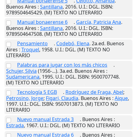
Manual bonaerense 5
.
Celotto, Amanda
.
Buenos Aires
:
Santillana
,
2016
.
U.I.
: DGL. ISBN:
9789504645429. (M) TEXTO NO LITERARIO
Manual bonaerense 6
.
García, Patricia Ana
.
Buenos Aires
:
Santillana
,
2016
.
U.I.
: DGL. ISBN:
9789504647508. (M) TEXTO NO LITERARIO
Pensamiento
.
Codebó, Elena
. 2a.ed.
Buenos
Aires
:
Troquel
,
1958
.
U.I.
: DGL. (M) TEXTO NO
LITERARIO
Palabras para jugar con los más chicos
.
Schujer, Silvia
(1956-...). 3a.ed.
Buenos Aires
:
Sudamericana
,
1995
.
U.I.
: DGL. ISBN: 9500707748.
(M) TEXTO NO LITERARIO
Tecnología 5 EGB
.
Rodríguez de Fraga, Abel
;
Petrosino, Jorge
;
Figari, Claudia
.
Buenos Aires
:
Aique
,
1997
.
U.I.
: DGL. ISBN: 9507013873. (M) TEXTO NO
LITERARIO
Nuevo manual Estrada 3
.
Buenos Aires
:
Estrada
,
1967
.
U.I.
: DGL. (M) TEXTO NO LITERARIO
Nuevo manual Estrada 6
.
Buenos Aires
: