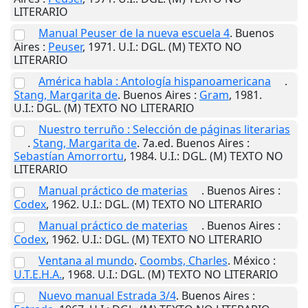
LITERARIO
Manual Peuser de la nueva escuela 4
.
Buenos
Aires
:
Peuser
,
1971
.
U.I.
: DGL. (M) TEXTO NO
LITERARIO
América habla : Antología hispanoamericana
.
Stang, Margarita de
.
Buenos Aires
:
Gram
,
1981
.
U.I.
: DGL. (M) TEXTO NO LITERARIO
Nuestro terruño : Selección de páginas literarias
.
Stang, Margarita de
. 7a.ed.
Buenos Aires
:
Sebastían Amorrortu
,
1984
.
U.I.
: DGL. (M) TEXTO NO
LITERARIO
Manual práctico de materias
.
Buenos Aires
:
Codex
,
1962
.
U.I.
: DGL. (M) TEXTO NO LITERARIO
Manual práctico de materias
.
Buenos Aires
:
Codex
,
1962
.
U.I.
: DGL. (M) TEXTO NO LITERARIO
Ventana al mundo
.
Coombs, Charles
.
México
:
U.T.E.H.A.
,
1968
.
U.I.
: DGL. (M) TEXTO NO LITERARIO
Nuevo manual Estrada 3/4
.
Buenos Aires
: