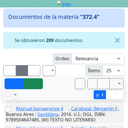
Documentos de la materia
"372.4"
Se obtuvieron
209
documentos.
Orden
Ítems
p.
1
Manual bonaerense 4
.
Carabajal, Benjamín F.
.
Buenos Aires
:
Santillana
,
2016
.
U.I.
: DGL. ISBN:
9789504647485. (M) TEXTO NO LITERARIO