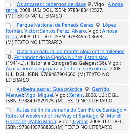
Os ancares : cadernos de viaxe
.
Vigo
:
A nosa
terra
,
2008
.
U.I.
: DGL. ISBN: 9788483412527.
(M) TEXTO NO LITERARIO
Parque Nacional de Peneda Geres
.
López
Román, Víctor
;
Santos Perez, Alvaro
.
Vigo
:
A nosa
terra
,
2008
.
U.I.
: DGL. ISBN: 9788496203693.
(M) TEXTO NO LITERARIO
O parque natural do monte Aloia entre milenios
.
Fernández de la Cigoña Nuñez, Estanislao
(1941-...). (Historia e Etnografias Galegas; 36).
Vigo
:
Asociacion Galega para a Cultura e a Ecoloxía
,
2008
.
U.I.
: DGL. ISBN: 9788487904660. (M) TEXTO NO
LITERARIO
A ribeira sacra : Guía práctica
.
Garrido,
Manuel
;
Vigo, Miguel
.
Vigo
:
Xerais
,
2008
.
U.I.
: DGL.
ISBN: 9788497829175. (M) TEXTO NO LITERARIO
Rutas de fin de semana do Camiño de Santiago =
Rutes of weekend of the Way of Santiago
.
Morell
Gonzalez, Pablo María
.
Vigo
:
Trymar
,
2008
.
U.I.
: DGL.
ISBN: 9788495758835. (M) TEXTO NO LITERARIO