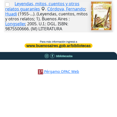
Leyendas, mitos, cuentos y otros
relatos guaraníes
.
Córdova, Fernando
;
Huadi
(1955-...). (Leyendas, cuentos, mitos
y otros relatos; 1).
Buenos Aires
:
Longseller
,
2005
.
U.I.
: DGL. ISBN:
9875500666. (M) LITERATURA
Pérgamo OPAC Web