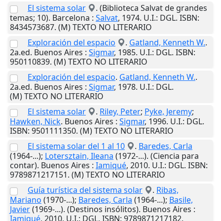
El sistema solar
. (Biblioteca Salvat de grandes
temas; 10).
Barcelona
:
Salvat
,
1974
.
U.I.
: DGL. ISBN:
8434573687. (M) TEXTO NO LITERARIO
Exploración del espacio
.
Gatland, Kenneth W.
.
2a.ed.
Buenos Aires
:
Sigmar
,
1985
.
U.I.
: DGL. ISBN:
950110839. (M) TEXTO NO LITERARIO
Exploración del espacio
.
Gatland, Kenneth W.
.
2a.ed.
Buenos Aires
:
Sigmar
,
1978
.
U.I.
: DGL.
(M) TEXTO NO LITERARIO
El sistema solar
.
Riley, Peter
;
Pyke, Jeremy
;
Hawken, Nick
.
Buenos Aires
:
Sigmar
,
1996
.
U.I.
: DGL.
ISBN: 9501111350. (M) TEXTO NO LITERARIO
El sistema solar del 1 al 10
.
Baredes, Carla
(1964-...);
Lotersztain, Ileana
(1972-...). (Ciencia para
contar).
Buenos Aires
:
Iamiqué
,
2010
.
U.I.
: DGL. ISBN:
9789871217151. (M) TEXTO NO LITERARIO
Guía turística del sistema solar
.
Ribas,
Mariano
(1970-...);
Baredes, Carla
(1964-...);
Basile,
Javier
(1969-...). (Destinos insólitos).
Buenos Aires
:
Iamiqué
,
2010
.
U.I.
: DGL. ISBN: 9789871217182.