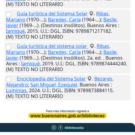
(M) TEXTO NO LITERARIO
Guía turística del Sistema Solar
.
Ribas,
Mariano
(1970-...);
Baredes, Carla
(1964-...);
Basile,
Javier
(1969-...). (Destinos insólitos).
Buenos Aires
:
Iamiqué
,
2015
.
U.I.
: DGL. ISBN: 9789871217182.
(M) TEXTO NO LITERARIO
Guía turística del sistema solar
.
Ribas,
Mariano
(1970-...);
Baredes, Carla
(1964-...);
Basile,
Javier
(1969-...). (Destinos insólitos). 2a. ed. .
Buenos
Aires
:
Iamiqué
,
2019
.
U.I.
: DGL. ISBN: 9789874444240.
(M) TEXTO NO LITERARIO
Enciclopedia del Sistema Solar
.
Bezares,
Alejandro
;
San Miguel, Ezequiel
.
Buenos Aires
:
Luminias
,
2024
.
U.I.
: DGL. ISBN: 9789873884115.
(M) TEXTO NO LITERARIO