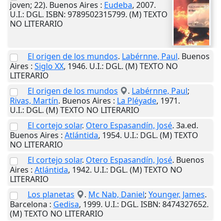
joven; 22).
Buenos Aires
:
Eudeba
,
2007
.
U.I.
: DGL. ISBN: 9789502315799. (M) TEXTO
NO LITERARIO
El origen de los mundos
.
Labérnne, Paul
.
Buenos
Aires
:
Siglo XX
,
1946
.
U.I.
: DGL. (M) TEXTO NO
LITERARIO
El origen de los mundos
.
Labérnne, Paul
;
Rivas, Martín
.
Buenos Aires
:
La Pléyade
,
1971
.
U.I.
: DGL. (M) TEXTO NO LITERARIO
El cortejo solar
.
Otero Espasandín, José
. 3a.ed.
Buenos Aires
:
Atlántida
,
1954
.
U.I.
: DGL. (M) TEXTO
NO LITERARIO
El cortejo solar
.
Otero Espasandín, José
.
Buenos
Aires
:
Atlántida
,
1942
.
U.I.
: DGL. (M) TEXTO NO
LITERARIO
Los planetas
.
Mc Nab, Daniel
;
Younger, James
.
Barcelona
:
Gedisa
,
1999
.
U.I.
: DGL. ISBN: 8474327652.
(M) TEXTO NO LITERARIO