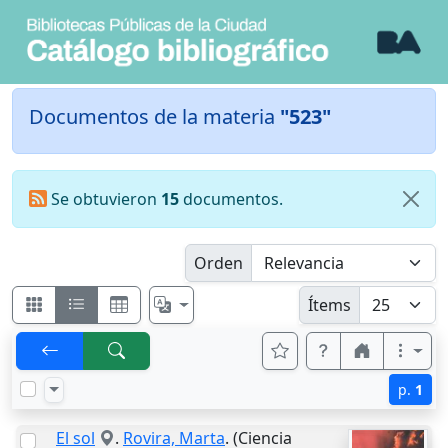
Documentos de la materia
"523"
Se obtuvieron
15
documentos.
Orden
Ítems
p.
1
El sol
.
Rovira, Marta
. (Ciencia