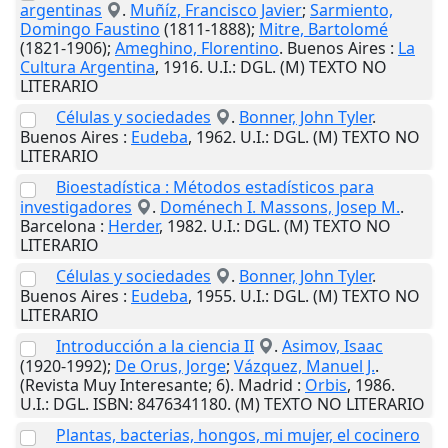
argentinas
.
Muñíz, Francisco Javier
;
Sarmiento,
Domingo Faustino
(1811-1888);
Mitre, Bartolomé
(1821-1906);
Ameghino, Florentino
.
Buenos Aires
:
La
Cultura Argentina
,
1916
.
U.I.
: DGL. (M) TEXTO NO
LITERARIO
Células y sociedades
.
Bonner, John Tyler
.
Buenos Aires
:
Eudeba
,
1962
.
U.I.
: DGL. (M) TEXTO NO
LITERARIO
Bioestadística : Métodos estadísticos para
investigadores
.
Doménech I. Massons, Josep M.
.
Barcelona
:
Herder
,
1982
.
U.I.
: DGL. (M) TEXTO NO
LITERARIO
Células y sociedades
.
Bonner, John Tyler
.
Buenos Aires
:
Eudeba
,
1955
.
U.I.
: DGL. (M) TEXTO NO
LITERARIO
Introducción a la ciencia II
.
Asimov, Isaac
(1920-1992);
De Orus, Jorge
;
Vázquez, Manuel J.
.
(Revista Muy Interesante; 6).
Madrid
:
Orbis
,
1986
.
U.I.
: DGL. ISBN: 8476341180. (M) TEXTO NO LITERARIO
Plantas, bacterias, hongos, mi mujer, el cocinero