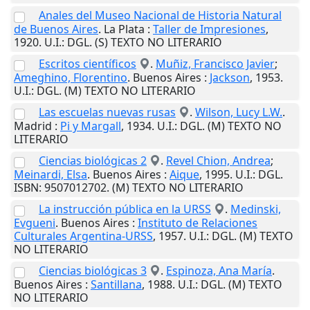
Anales del Museo Nacional de Historia Natural
de Buenos Aires
.
La Plata
:
Taller de Impresiones
,
1920
.
U.I.
: DGL. (S) TEXTO NO LITERARIO
Escritos científicos
.
Muñiz, Francisco Javier
;
Ameghino, Florentino
.
Buenos Aires
:
Jackson
,
1953
.
U.I.
: DGL. (M) TEXTO NO LITERARIO
Las escuelas nuevas rusas
.
Wilson, Lucy L.W.
.
Madrid
:
Pi y Margall
,
1934
.
U.I.
: DGL. (M) TEXTO NO
LITERARIO
Ciencias biológicas 2
.
Revel Chion, Andrea
;
Meinardi, Elsa
.
Buenos Aires
:
Aique
,
1995
.
U.I.
: DGL.
ISBN: 9507012702. (M) TEXTO NO LITERARIO
La instrucción pública en la URSS
.
Medinski,
Evgueni
.
Buenos Aires
:
Instituto de Relaciones
Culturales Argentina-URSS
,
1957
.
U.I.
: DGL. (M) TEXTO
NO LITERARIO
Ciencias biológicas 3
.
Espinoza, Ana María
.
Buenos Aires
:
Santillana
,
1988
.
U.I.
: DGL. (M) TEXTO
NO LITERARIO