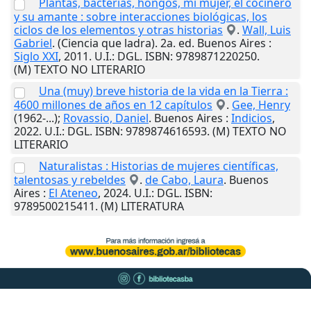
Plantas, bacterias, hongos, mi mujer, el cocinero
y su amante : sobre interacciones biológicas, los
ciclos de los elementos y otras historias
.
Wall, Luis
Gabriel
. (Ciencia que ladra). 2a. ed.
Buenos Aires
:
Siglo XXI
,
2011
.
U.I.
: DGL. ISBN: 9789871220250.
(M) TEXTO NO LITERARIO
Una (muy) breve historia de la vida en la Tierra :
4600 millones de años en 12 capítulos
.
Gee, Henry
(1962-...);
Rovassio, Daniel
.
Buenos Aires
:
Indicios
,
2022
.
U.I.
: DGL. ISBN: 9789874616593. (M) TEXTO NO
LITERARIO
Naturalistas : Historias de mujeres científicas,
talentosas y rebeldes
.
de Cabo, Laura
.
Buenos
Aires
:
El Ateneo
,
2024
.
U.I.
: DGL. ISBN:
9789500215411. (M) LITERATURA