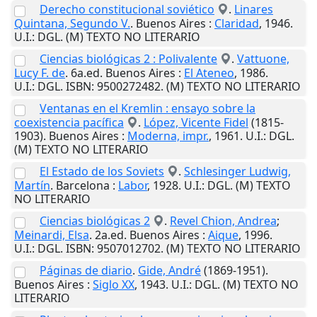
Derecho constitucional soviético
.
Linares
Quintana, Segundo V.
.
Buenos Aires
:
Claridad
,
1946
.
U.I.
: DGL. (M) TEXTO NO LITERARIO
Ciencias biológicas 2 : Polivalente
.
Vattuone,
Lucy F. de
. 6a.ed.
Buenos Aires
:
El Ateneo
,
1986
.
U.I.
: DGL. ISBN: 9500272482. (M) TEXTO NO LITERARIO
Ventanas en el Kremlin : ensayo sobre la
coexistencia pacífica
.
López, Vicente Fidel
(1815-
1903).
Buenos Aires
:
Moderna, impr.
,
1961
.
U.I.
: DGL.
(M) TEXTO NO LITERARIO
El Estado de los Soviets
.
Schlesinger Ludwig,
Martín
.
Barcelona
:
Labor
,
1928
.
U.I.
: DGL. (M) TEXTO
NO LITERARIO
Ciencias biológicas 2
.
Revel Chion, Andrea
;
Meinardi, Elsa
. 2a.ed.
Buenos Aires
:
Aique
,
1996
.
U.I.
: DGL. ISBN: 9507012702. (M) TEXTO NO LITERARIO
Páginas de diario
.
Gide, André
(1869-1951).
Buenos Aires
:
Siglo XX
,
1943
.
U.I.
: DGL. (M) TEXTO NO
LITERARIO