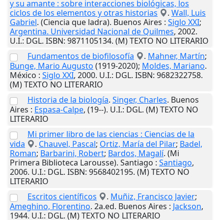
y su amante : sobre interacciones biológicas, los
ciclos de los elementos y otras historias
.
Wall, Luis
Gabriel
. (Ciencia que ladra).
Buenos Aires
:
Siglo XXI
;
Argentina. Universidad Nacional de Quilmes
,
2002
.
U.I.
: DGL. ISBN: 9871105134. (M) TEXTO NO LITERARIO
Fundamentos de biofilosofía
.
Mahner, Martín
;
Bunge, Mario Augusto
(1919-2020);
Moldes, Mariano
.
México
:
Siglo XXI
,
2000
.
U.I.
: DGL. ISBN: 9682322758.
(M) TEXTO NO LITERARIO
Historia de la biología
.
Singer, Charles
.
Buenos
Aires
:
Espasa-Calpe
,
(19--)
.
U.I.
: DGL. (M) TEXTO NO
LITERARIO
Mi primer libro de las ciencias : Ciencias de la
vida
.
Chauvel, Pascal
;
Ortiz, María del Pilar
;
Badel,
Roman
;
Barbarini, Robert
;
Bardos, Magalí
. (Mi
Primera Biblioteca Larousse).
Santiago
:
Santiago
,
2006
.
U.I.
: DGL. ISBN: 9568402195. (M) TEXTO NO
LITERARIO
Escritos científicos
.
Muñiz, Francisco Javier
;
Ameghino, Florentino
. 2a.ed.
Buenos Aires
:
Jackson
,
1944
.
U.I.
: DGL. (M) TEXTO NO LITERARIO