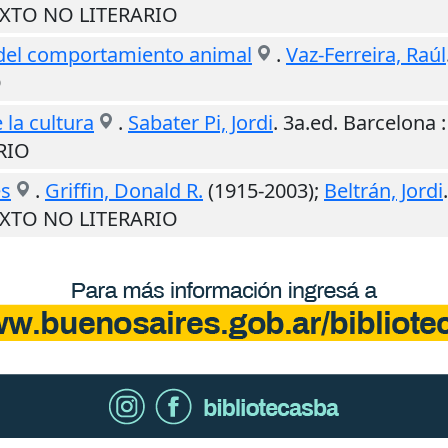
TEXTO NO LITERARIO
o del comportamiento animal
.
Vaz-Ferreira, Raúl
O
 la cultura
.
Sabater Pi, Jordi
. 3a.ed.
Barcelona
RIO
es
.
Griffin, Donald R.
(1915-2003);
Beltrán, Jordi
TEXTO NO LITERARIO