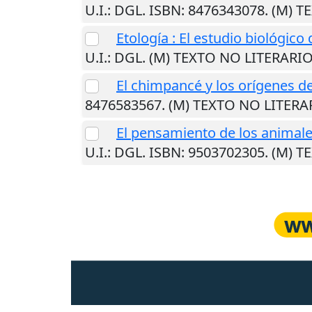
U.I.
: DGL. ISBN: 8476343078. (M) 
Etología : El estudio biológic
U.I.
: DGL. (M) TEXTO NO LITERARI
El chimpancé y los orígenes de
8476583567. (M) TEXTO NO LITERA
El pensamiento de los animal
U.I.
: DGL. ISBN: 9503702305. (M) 