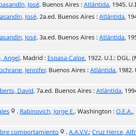
pasandín, José
.
Buenos Aires
:
Atlántida
,
1945
.
U.I
asandín, José
. 2a.ed.
Buenos Aires
:
Atlántida
,
19
asandín, José
. 3a.ed.
Buenos Aires
:
Atlántida
,
19
, Angel
.
Madrid
:
Espasa-Calpe
,
1922
.
U.I.
: DGL. 
ochrane, Jennifer
.
Buenos Aires
:
Atlántida
,
1982
.
berts, David
. 7a.ed.
Buenos Aires
:
Atlántida
,
199
ales
.
Rabinovich, Jorge E.
.
Washington
:
O.E.A.
,
sobre comportamiento
.
A.A.V.V.
;
Cruz Herce, Alf