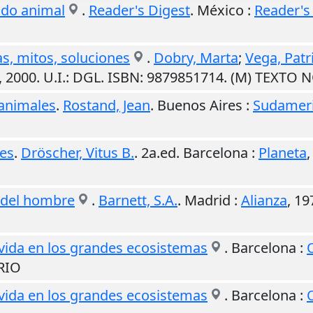
ndo animal
.
Reader's Digest
.
México
:
Reader's
s, mitos, soluciones
.
Dobry, Marta
;
Vega, Patri
,
2000
.
U.I.
: DGL. ISBN: 9879851714. (M) TEXTO 
animales
.
Rostand, Jean
.
Buenos Aires
:
Sudamer
les
.
Dröscher, Vitus B.
. 2a.ed.
Barcelona
:
Planeta
y del hombre
.
Barnett, S.A.
.
Madrid
:
Alianza
,
19
 vida en los grandes ecosistemas
.
Barcelona
:
RIO
 vida en los grandes ecosistemas
.
Barcelona
: