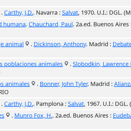
.
Carthy, J.D.
.
Navarra
:
Salvat
,
1970
.
U.I.
: DGL. (
ad humana
.
Chauchard, Paul
. 2a.ed.
Buenos Aires
je animal
.
Dickinson, Anthony
.
Madrid
:
Debat
as poblaciones animales
.
Slobodkin, Lawrence 
O
los animales
.
Bonner, John Tyler
.
Madrid
:
Alianz
RIO
.
Carthy, J.D.
.
Pamplona
:
Salvat
,
1967
.
U.I.
: DGL.
es
.
Munro Fox, H.
. 2a.ed.
Buenos Aires
:
Eudeb