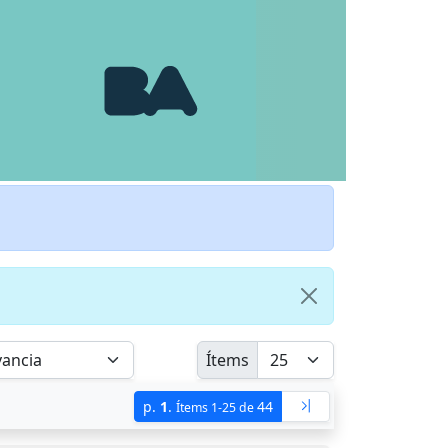
Ítems
p.
1
.
44
Ítems 1-25 de