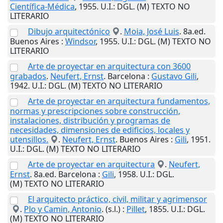
Científica-Médica
,
1955
.
U.I.
: DGL. (M) TEXTO NO
LITERARIO
Dibujo arquitectónico
.
Moia, José Luis
. 8a.ed.
Buenos Aires
:
Windsor
,
1955
.
U.I.
: DGL. (M) TEXTO NO
LITERARIO
Arte de proyectar en arquitectura con 3600
grabados
.
Neufert, Ernst
.
Barcelona
:
Gustavo Gili
,
1942
.
U.I.
: DGL. (M) TEXTO NO LITERARIO
Arte de proyectar en arquitectura fundamentos,
normas y prescripciones sobre construcción,
instalaciones, distribución y programas de
necesidades, dimensiones de edificios, locales y
utensillos.
.
Neufert, Ernst
.
Buenos Aires
:
Gili
,
1951
.
U.I.
: DGL. (M) TEXTO NO LITERARIO
Arte de proyectar en arquitectura
.
Neufert,
Ernst
. 8a.ed.
Barcelona
:
Gili
,
1958
.
U.I.
: DGL.
(M) TEXTO NO LITERARIO
El arquitecto práctico, civil, militar y agrimensor
.
Plo y Camin, Antonio
.
(s.l.)
:
Pillet
,
1855
.
U.I.
: DGL.
(M) TEXTO NO LITERARIO