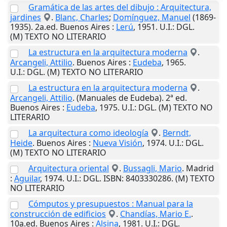
Gramática de las artes del dibujo : Arquitectura,
jardines
.
Blanc, Charles
;
Domínguez, Manuel
(1869-
1935). 2a.ed.
Buenos Aires
:
Lerú
,
1951
.
U.I.
: DGL.
(M) TEXTO NO LITERARIO
La estructura en la arquitectura moderna
.
Arcangeli, Attilio
.
Buenos Aires
:
Eudeba
,
1965
.
U.I.
: DGL. (M) TEXTO NO LITERARIO
La estructura en la arquitectura moderna
.
Arcangeli, Attilio
. (Manuales de Eudeba). 2ª ed.
Buenos Aires
:
Eudeba
,
1975
.
U.I.
: DGL. (M) TEXTO NO
LITERARIO
La arquitectura como ideología
.
Berndt,
Heide
.
Buenos Aires
:
Nueva Visión
,
1974
.
U.I.
: DGL.
(M) TEXTO NO LITERARIO
Arquitectura oriental
.
Bussagli, Mario
.
Madrid
:
Aguilar
,
1974
.
U.I.
: DGL. ISBN: 8403330286. (M) TEXTO
NO LITERARIO
Cómputos y presupuestos : Manual para la
construcción de edificios
.
Chandías, Mario E.
.
10a.ed.
Buenos Aires
:
Alsina
,
1981
.
U.I.
: DGL.