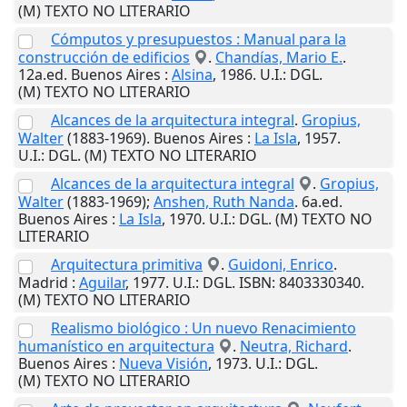
(M) TEXTO NO LITERARIO
Cómputos y presupuestos : Manual para la
construcción de edificios
.
Chandías, Mario E.
.
12a.ed.
Buenos Aires
:
Alsina
,
1986
.
U.I.
: DGL.
(M) TEXTO NO LITERARIO
Alcances de la arquitectura integral
.
Gropius,
Walter
(1883-1969).
Buenos Aires
:
La Isla
,
1957
.
U.I.
: DGL. (M) TEXTO NO LITERARIO
Alcances de la arquitectura integral
.
Gropius,
Walter
(1883-1969);
Anshen, Ruth Nanda
. 6a.ed.
Buenos Aires
:
La Isla
,
1970
.
U.I.
: DGL. (M) TEXTO NO
LITERARIO
Arquitectura primitiva
.
Guidoni, Enrico
.
Madrid
:
Aguilar
,
1977
.
U.I.
: DGL. ISBN: 8403330340.
(M) TEXTO NO LITERARIO
Realismo biológico : Un nuevo Renacimiento
humanístico en arquitectura
.
Neutra, Richard
.
Buenos Aires
:
Nueva Visión
,
1973
.
U.I.
: DGL.
(M) TEXTO NO LITERARIO