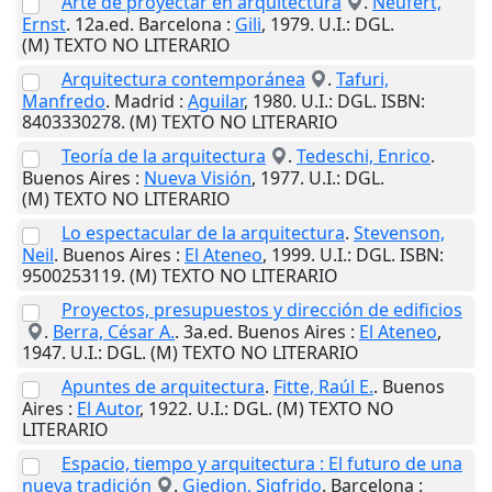
Arte de proyectar en arquitectura
.
Neufert,
Ernst
. 12a.ed.
Barcelona
:
Gili
,
1979
.
U.I.
: DGL.
(M) TEXTO NO LITERARIO
Arquitectura contemporánea
.
Tafuri,
Manfredo
.
Madrid
:
Aguilar
,
1980
.
U.I.
: DGL. ISBN:
8403330278. (M) TEXTO NO LITERARIO
Teoría de la arquitectura
.
Tedeschi, Enrico
.
Buenos Aires
:
Nueva Visión
,
1977
.
U.I.
: DGL.
(M) TEXTO NO LITERARIO
Lo espectacular de la arquitectura
.
Stevenson,
Neil
.
Buenos Aires
:
El Ateneo
,
1999
.
U.I.
: DGL. ISBN:
9500253119. (M) TEXTO NO LITERARIO
Proyectos, presupuestos y dirección de edificios
.
Berra, César A.
. 3a.ed.
Buenos Aires
:
El Ateneo
,
1947
.
U.I.
: DGL. (M) TEXTO NO LITERARIO
Apuntes de arquitectura
.
Fitte, Raúl E.
.
Buenos
Aires
:
El Autor
,
1922
.
U.I.
: DGL. (M) TEXTO NO
LITERARIO
Espacio, tiempo y arquitectura : El futuro de una
nueva tradición
.
Giedion, Sigfrido
.
Barcelona
: