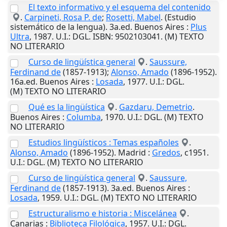
El texto informativo y el esquema del contenido
.
Carpineti, Rosa P. de
;
Rosetti, Mabel
. (Estudio
sistemático de la lengua). 3a.ed.
Buenos Aires
:
Plus
Ultra
,
1987
.
U.I.
: DGL. ISBN: 9502103041. (M) TEXTO
NO LITERARIO
Curso de lingüística general
.
Saussure,
Ferdinand de
(1857-1913);
Alonso, Amado
(1896-1952).
16a.ed.
Buenos Aires
:
Losada
,
1977
.
U.I.
: DGL.
(M) TEXTO NO LITERARIO
Qué es la lingüística
.
Gazdaru, Demetrio
.
Buenos Aires
:
Columba
,
1970
.
U.I.
: DGL. (M) TEXTO
NO LITERARIO
Estudios lingüísticos : Temas españoles
.
Alonso, Amado
(1896-1952).
Madrid
:
Gredos
,
c1951
.
U.I.
: DGL. (M) TEXTO NO LITERARIO
Curso de lingüística general
.
Saussure,
Ferdinand de
(1857-1913). 3a.ed.
Buenos Aires
:
Losada
,
1959
.
U.I.
: DGL. (M) TEXTO NO LITERARIO
Estructuralismo e historia : Miscelánea
.
Canarias
:
Biblioteca Filológica
,
1957
.
U.I.
: DGL.