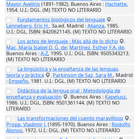
Mayor, Avelino
(1891-1982).
Buenos Aires
:
Hachette
,
1954
.
U.I.
: DGL. (M) TEXTO NO LITERARIO
Fundamentos biológicos del lenguaje
.
Lenneberg, Eric H.
. 3a.ed.
Madrid
:
Alianza
,
1985
.
U.I.
: DGL. ISBN: 8420621145. (M) TEXTO NO LITERARIO
Los actos de lenguaje : Más allá de lo dicho
.
Mac, María Isabel D. G. de
;
Martínez, Esther F.A. de
.
Buenos Aires
:
A-Z
,
1995
.
U.I.
: DGL. ISBN: 9505343213.
(M) TEXTO NO LITERARIO
La lingüistica y la enseñanza de las lenguas,
teoría y práctica
.
Parkinson de Saz, Sara M.
.
Madrid
:
Empeño
,
1981
.
U.I.
: DGL. (M) TEXTO NO LITERARIO
Didáctica de la lengua oral : Metodología de
enseñanza y evaluación
.
Buenos Aires
:
Kapelusz
,
1986
.
U.I.
: DGL. ISBN: 9501361144. (M) TEXTO NO
LITERARIO
Las transformaciones del cuento maravilloso
.
Propp, Vladimir J.
(1895-1970).
Buenos Aires
:
Rodolfo
Alonso
,
1972
.
U.I.
: DGL. (M) TEXTO NO LITERARIO