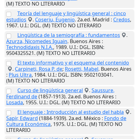
(M) TEXTO NO LITERARIO
Teoría del lenguaje y lingüística general : cinco
estudios
.
Coseriu, Eugenio
. 2a.ed.
Madrid
:
Credos
,
1967
.
U.I.
: DGL. (M) TEXTO NO LITERARIO
Lingüística de la semiografía : fundamentos
.
Azurza, Nicomedes Iguain
.
Buenos Aires
:
Technodidaxis N.I.A.
,
1989
.
U.I.
: DGL. ISBN:
9504325521. (M) TEXTO NO LITERARIO
El texto informativo y el esquema del contenido
.
Carpineti, Rosa P. de
;
Rosetti, Mabel
.
Buenos Aires
:
Plus Ultra
,
1984
.
U.I.
: DGL. ISBN: 9502103041.
(M) TEXTO NO LITERARIO
Curso de lingüística general
.
Saussure,
Ferdinand de
(1857-1913). 2a.ed.
Buenos Aires
:
Losada
,
1955
.
U.I.
: DGL. (M) TEXTO NO LITERARIO
El lenguaje : Introducción al estudio del habla
.
Sapir, Edward
(1884-1939). 2a.ed.
México
:
Fondo de
Cultura Económica
,
1975
.
U.I.
: DGL. (M) TEXTO NO
LITERARIO