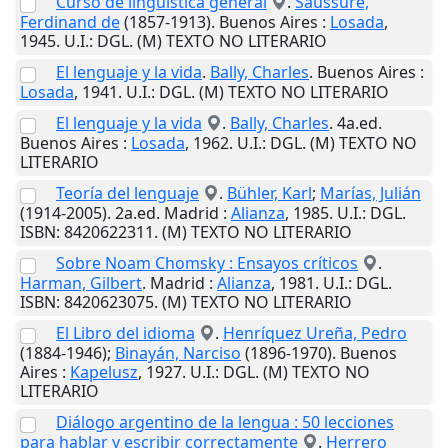
Curso de lingüística general
.
Saussure,
Ferdinand de
(1857-1913).
Buenos Aires
:
Losada
,
1945
.
U.I.
: DGL. (M) TEXTO NO LITERARIO
El lenguaje y la vida
.
Bally, Charles
.
Buenos Aires
:
Losada
,
1941
.
U.I.
: DGL. (M) TEXTO NO LITERARIO
El lenguaje y la vida
.
Bally, Charles
. 4a.ed.
Buenos Aires
:
Losada
,
1962
.
U.I.
: DGL. (M) TEXTO NO
LITERARIO
Teoría del lenguaje
.
Bühler, Karl
;
Marías, Julián
(1914-2005). 2a.ed.
Madrid
:
Alianza
,
1985
.
U.I.
: DGL.
ISBN: 8420622311. (M) TEXTO NO LITERARIO
Sobre Noam Chomsky : Ensayos críticos
.
Harman, Gilbert
.
Madrid
:
Alianza
,
1981
.
U.I.
: DGL.
ISBN: 8420623075. (M) TEXTO NO LITERARIO
El Libro del idioma
.
Henríquez Ureña, Pedro
(1884-1946);
Binayán, Narciso
(1896-1970).
Buenos
Aires
:
Kapelusz
,
1927
.
U.I.
: DGL. (M) TEXTO NO
LITERARIO
Diálogo argentino de la lengua : 50 lecciones
para hablar y escribir correctamente
.
Herrero