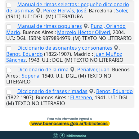
Manual de rimas selectas : pequeño diccionario
de las rimas
.
Pérez Hervás, José
.
Barcelona
:
Soler
,
(1911)
.
U.I.
: DGL. (M) LITERATURA
Manual de rimas populares
.
Punzi, Orlando
Mario
.
Buenos Aires
:
Marcelo Héctor Oliveri
,
2004
.
U.I.
: DGL. ISBN: 9879894979. (M) TEXTO NO LITERARIO
Diccionario de asonantes y consonantes
.
Benot, Eduardo
(1822-1907).
Madrid
:
Juan Muñoz
Sánchez
,
1943
.
U.I.
: DGL. (M) TEXTO NO LITERARIO
Diccionario de la rima
.
Peñalver, Juan
.
Buenos
Aires
:
Sopena
,
1940
.
U.I.
: DGL. (M) TEXTO NO
LITERARIO
Diccionario de frases rimadas
.
Benot, Eduardo
(1822-1907).
Buenos Aires
:
El Ateneo
,
1941
.
U.I.
: DGL.
(M) TEXTO NO LITERARIO