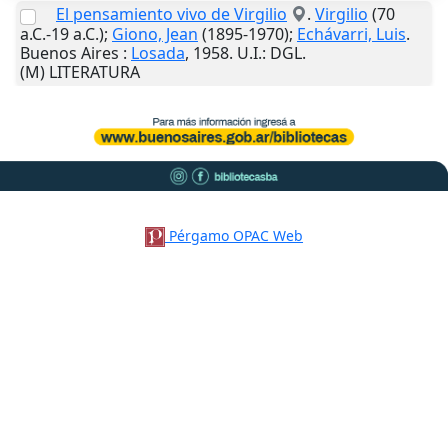
El pensamiento vivo de Virgilio
.
Virgilio
(70
a.C.-19 a.C.);
Giono, Jean
(1895-1970);
Echávarri, Luis
.
Buenos Aires
:
Losada
,
1958
.
U.I.
: DGL.
(M) LITERATURA
Pérgamo OPAC Web