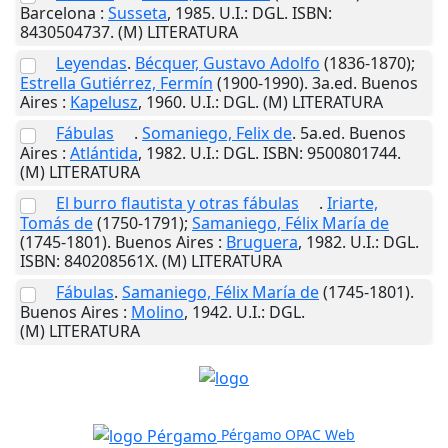
Barcelona
:
Susseta
,
1985
.
U.I.
: DGL. ISBN:
8430504737. (M) LITERATURA
Leyendas
.
Bécquer, Gustavo Adolfo
(1836-1870);
Estrella Gutiérrez, Fermín
(1900-1990). 3a.ed.
Buenos
Aires
:
Kapelusz
,
1960
.
U.I.
: DGL. (M) LITERATURA
Fábulas
.
Somaniego, Felix de
. 5a.ed.
Buenos
Aires
:
Atlántida
,
1982
.
U.I.
: DGL. ISBN: 9500801744.
(M) LITERATURA
El burro flautista y otras fábulas
.
Iriarte,
Tomás de
(1750-1791);
Samaniego, Félix María de
(1745-1801).
Buenos Aires
:
Bruguera
,
1982
.
U.I.
: DGL.
ISBN: 840208561X. (M) LITERATURA
Fábulas
.
Samaniego, Félix María de
(1745-1801).
Buenos Aires
:
Molino
,
1942
.
U.I.
: DGL.
(M) LITERATURA
Pérgamo OPAC Web