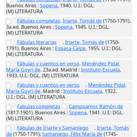
Buenos Aires
:
Sopena
,
1940
.
U.I.
: DGL.
(M) LITERATURA
Fábulas completas
.
Iriarte, Tomás de
(1750-1791).
3a.ed.
Buenos Aires
:
Sopena
,
1945
.
U.I.
: DGL.
(M) LITERATURA
Fábulas literarias
.
Iriarte, Tomás de
(1750-
1791).
Buenos Aires
:
Espasa-Calpe
,
1955
.
U.I.
: DGL.
(M) LITERATURA
Fábulas y cuentos en verso
.
Menéndez Pidal,
María Goyri de
. 23a.ed.
Madrid
:
Instituto-Escuela
,
1933
.
U.I.
: DGL. (M) LITERATURA
Fábulas y cuentos en verso
.
Menéndez Pidal,
María Goyri de
.
Madrid
:
Instituto-Escuela
,
1922
.
U.I.
: DGL. (M) LITERATURA
Fabulas completas
.
Campoamor, Ramón de
(1817-1901).
Buenos Aires
:
Sopena
,
1941
.
U.I.
: DGL.
(M) LITERATURA
Fábulas de Iriarte y Samaniego
.
Iriarte, Tomás
de
(1750-1791);
Samaniego, Félix María de
(1745-