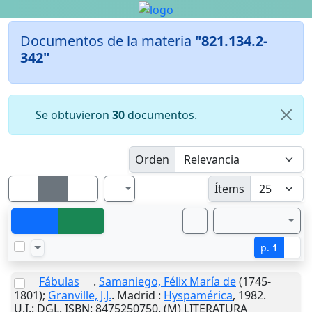
Documentos de la materia
"821.134.2-
342"
Se obtuvieron
30
documentos.
Orden
Ítems
p.
1
Fábulas
.
Samaniego, Félix María de
(1745-
1801);
Granville, J.J.
.
Madrid
:
Hyspamérica
,
1982
.
U.I.
: DGL. ISBN: 8475250750. (M) LITERATURA