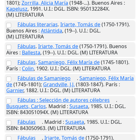
1801);
Zorrilla, Alicia María
(1948-...).
Buenos Aires
:
Kapelusz
,
1991
.
U.I.
: DGL. ISBN: 950132284X.
(M) LITERATURA
Fábulas literarias
.
Iriarte, Tomás de
(1750-1791).
Buenos Aires
:
Atlántida
,
(19--)
.
U.I.
: DGL.
(M) LITERATURA
Fábulas
.
Iriarte, Tomás de
(1750-1791).
Buenos
Aires
:
Ballesta
,
(19--)
.
U.I.
: DGL. (M) LITERATURA
Fábulas
.
Samaniego, Félix María de
(1745-1801).
París
:
Colin
,
1902
.
U.I.
: DGL. (M) LITERATURA
Fábulas de Samaniego
.
Samaniego, Félix María
de
(1745-1801);
Grandville, J.J.
(1803-1847).
París
:
Garnier
,
1882
.
U.I.
: DGL. (M) LITERATURA
Fábulas : Selección de autores célebres
.
Busquets, Carlos
.
Madrid
:
Susaeta
,
1985
.
U.I.
: DGL.
ISBN: 843051094X. (M) LITERATURA
Fábulas
.
Madrid
:
Susaeta
,
1985
.
U.I.
: DGL.
ISBN: 843050963. (M) LITERATURA
Fábulas
.
Iriarte, Tomás de
(1750-1791).