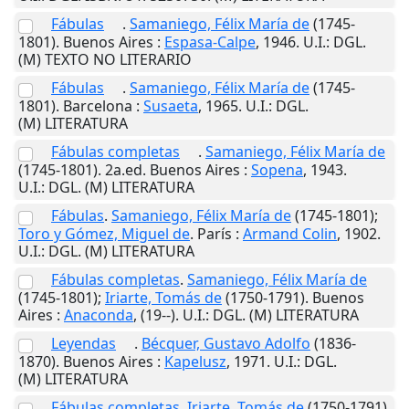
Fábulas
.
Samaniego, Félix María de
(1745-
1801).
Buenos Aires
:
Espasa-Calpe
,
1946
.
U.I.
: DGL.
(M) TEXTO NO LITERARIO
Fábulas
.
Samaniego, Félix María de
(1745-
1801).
Barcelona
:
Susaeta
,
1965
.
U.I.
: DGL.
(M) LITERATURA
Fábulas completas
.
Samaniego, Félix María de
(1745-1801). 2a.ed.
Buenos Aires
:
Sopena
,
1943
.
U.I.
: DGL. (M) LITERATURA
Fábulas
.
Samaniego, Félix María de
(1745-1801);
Toro y Gómez, Miguel de
.
París
:
Armand Colin
,
1902
.
U.I.
: DGL. (M) LITERATURA
Fábulas completas
.
Samaniego, Félix María de
(1745-1801);
Iriarte, Tomás de
(1750-1791).
Buenos
Aires
:
Anaconda
,
(19--)
.
U.I.
: DGL. (M) LITERATURA
Leyendas
.
Bécquer, Gustavo Adolfo
(1836-
1870).
Buenos Aires
:
Kapelusz
,
1971
.
U.I.
: DGL.
(M) LITERATURA
Fábulas completas
.
Iriarte, Tomás de
(1750-1791).