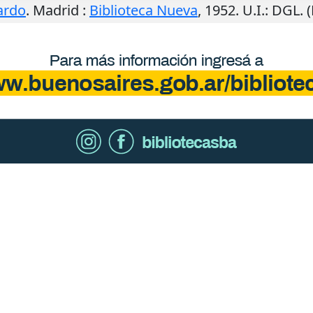
ardo
.
Madrid
:
Biblioteca Nueva
,
1952
.
U.I.
: DGL.