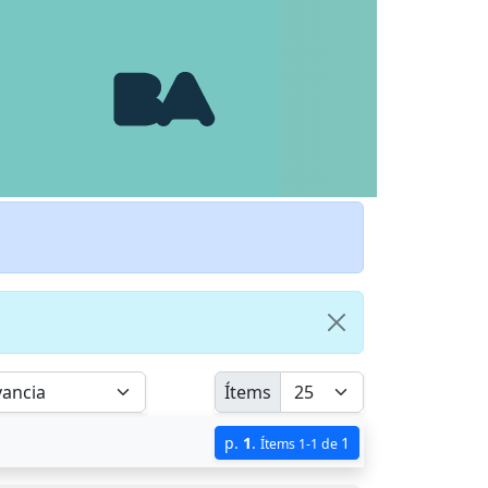
Ítems
p.
1
.
1
Ítems 1-1 de