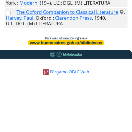
York
:
Modern
,
(19--)
.
U.I.
: DGL. (M) LITERATURA
The Oxford Companion to Classical Literature
.
Harvey, Paul
.
Oxford
:
Clarendon Press
,
1940
.
U.I.
: DGL. (M) LITERATURA
Pérgamo OPAC Web