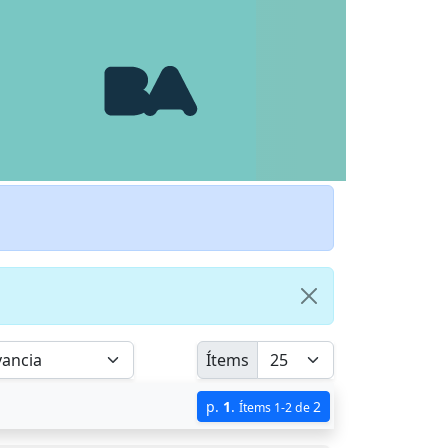
Ítems
p.
1
.
2
Ítems 1-2 de