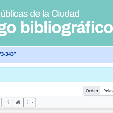
73-343"
Orden