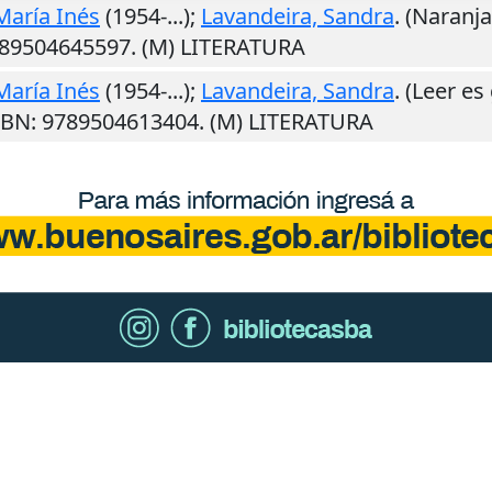
María Inés
(1954-...);
Lavandeira, Sandra
. (Naranja
789504645597. (M) LITERATURA
María Inés
(1954-...);
Lavandeira, Sandra
. (Leer e
ISBN: 9789504613404. (M) LITERATURA