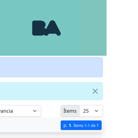
Ítems
p.
1
.
1
Ítems 1-1 de