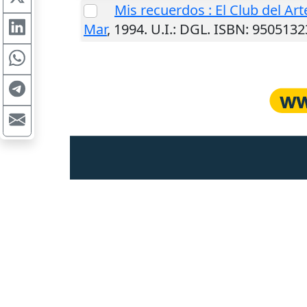
Mis recuerdos : El Club del Ar
Mar
,
1994
.
U.I.
: DGL. ISBN: 950513