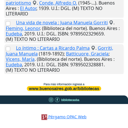
patriotismo
.
Conde, Alfredo O.
(1945-...).
Buenos
Aires
:
El Autor
,
1939
.
U.I.
: DGL. (M) TEXTO NO
LITERARIO
Una vida de novela : Juana Manuela Gorriti
.
Fleming, Leonor
. (Biblioteca del norte).
Buenos Aires
:
Eudeba
,
2019
.
U.I.
: DGL. ISBN: 9789502329659.
(M) TEXTO NO LITERARIO
Lo íntimo : Cartas a Ricardo Palma
.
Gorriti,
Juana Manuela
(1819-1892);
Batticuore, Graciela
;
Vicens, María
. (Biblioteca del norte).
Buenos Aires
:
Eudeba
,
2019
.
U.I.
: DGL. ISBN: 9789502328881.
(M) TEXTO NO LITERARIO
Pérgamo OPAC Web