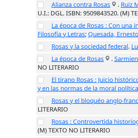
Alianza contra Rosas
.
Ruiz M
U.I.
: DGL. ISBN: 9509843520. (M) 
La época de Rosas : Con una in
Filosofía y Letras
;
Quesada, Ernest
Rosas y la sociedad federal
.
Lu
La época de Rosas
.
Sarmien
NO LITERARIO
El tirano Rosas : Juicio histó
y en las normas de la moral polític
Rosas y el bloquéo anglo-fran
LITERARIO
Rosas : Controvertida historio
(M) TEXTO NO LITERARIO