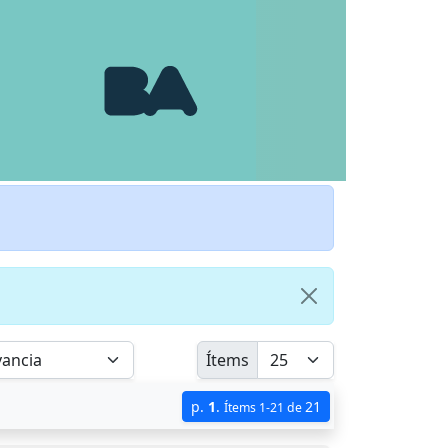
Ítems
p.
1
.
21
Ítems 1-21 de