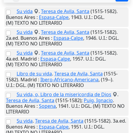
Su vida
.
Teresa de Avila, Santa
(1515-1582).
Buenos Aires
:
Espasa-Calpe
,
1943
.
U.I.
: DGL.
(M) TEXTO NO LITERARIO
Su vida
.
Teresa de Avila, Santa
(1515-1582).
2a.ed.
Buenos Aires
:
Espasa-Calpe
,
1946
.
U.I.
: DGL.
(M) TEXTO NO LITERARIO
Su vida
.
Teresa de Avila, Santa
(1515-1582).
4a.ed.
Madrid
:
Espasa-Calpe
,
1957
.
U.I.
: DGL.
(M) TEXTO NO LITERARIO
Libro de su vida
.
Teresa de Avila, Santa
(1515-
1582).
Madrid
:
Ibero-Africano-Americana
,
(19--)
.
U.I.
: DGL. (M) TEXTO NO LITERARIO
Su vida, o, Libro de la misericordia de Dios
.
Teresa de Avila, Santa
(1515-1582);
Puig, Ignacio
.
Buenos Aires
:
Sopena
,
1941
.
U.I.
: DGL. (M) TEXTO NO
LITERARIO
Su vida
.
Teresa de Avila, Santa
(1515-1582). 3a.ed.
Buenos Aires
:
Espasa-Calpe
,
1951
.
U.I.
: DGL.
(M) TEXTO NO LITERARIO