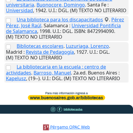
universitaria
.
Buonocore, Domingo
.
Santa Fe
:
Universidad
,
1942
.
U.I.
: DGL. (M) TEXTO NO LITERARIO
Una biblioteca para los discapacitados
.
Pérez
Pérez, José Raúl
.
Salamanca
:
Universidad Pontificia
de Salamanca
,
1998
.
U.I.
: DGL. ISBN: 8472994090.
(M) TEXTO NO LITERARIO
Bibliotecas escolares
.
Luzuriaga, Lorenzo
.
Madrid
:
Revista de Pedagogía
,
1927
.
U.I.
: DGL.
(M) TEXTO NO LITERARIO
La bibliotecaria en la escuela : centro de
actividades
.
Barroso, Manuel
. 2a.ed.
Buenos Aires
:
Kapelusz
,
(19--)
.
U.I.
: DGL. (M) TEXTO NO LITERARIO
Pérgamo OPAC Web