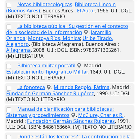
Notas bibliotecológicas
.
Biblioteca Lincoln
(Buenos Aires)
.
Buenos Aires
:
El Autor
,
1966
.
U.I.
: DGL.
(M) TEXTO NO LITERARIO
La biblioteca pública : Su gestión en el contexto
de la sociedad de la información
.
Jaramillo,
Orlanda
;
Montoya Ríos, Mónica
;
Uribe Tirado,
Alejandro
. (Biblioteca Alfagrama).
Buenos Aires
:
Alfagrama
,
2008
.
U.I.
: DGL. ISBN: 9789871305261.
(M) LITERATURA
Bilbioteca militar portátil
.
Madrid
:
Establecimiento Tipografico Militar
,
1849
.
U.I.
: DGL.
(M) TEXTO NO LITERARIO
La fonoteca
.
Miranda Regojo, Fátima
.
Madrid
:
Fundación Germán Sánchez Ruipérez
,
1990
.
U.I.
: DGL.
(M) TEXTO NO LITERARIO
Manual de planificación para bibliotecas :
Sistemas y procedimientos
.
McClure, Charles R.
.
Madrid
:
Fundación Germán Sánchez Ruipérez
,
1991
.
U.I.
: DGL. ISBN: 848616866X. (M) TEXTO NO LITERARIO
Dónde están los lectores? : La contribución de la