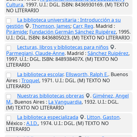
Cultura
,
1997
.
U.I.
: DGL. ISBN: 8436930169. (M) TEXTO
NO LITERARIO
La biblioteca universitaria : Introducción a su
gestión
.
Thomson, James
;
Carr, Reg
.
Madrid
:
Pirámide
;
Fundación Germán Sánchez Ruipérez
,
1995
.
U.I.
: DGL. ISBN: 8436805023. (M) TEXTO NO LITERARIO
Lecturas, libros y bibliotecas para niños
.
Parmegiani, Claude-Anne
.
Madrid
:
Sánchez Ruipérez
,
1997
.
U.I.
: DGL. ISBN: 848938407X. (M) TEXTO NO
LITERARIO
La biblioteca escolar
.
Ellsworth, Ralph E.
.
Buenos
Aires
:
Troquel
,
1971
.
U.I.
: DGL. (M) TEXTO NO
LITERARIO
Nuestras bibliotecas obreras
.
Giménez, Angel
M.
.
Buenos Aires
:
La Vanguardia
,
1932
.
U.I.
: DGL.
(M) TEXTO NO LITERARIO
La biblioteca especializada
.
Litton, Gaston
.
México
:
A.I.D.
,
1974
.
U.I.
: DGL. (M) TEXTO NO
LITERARIO