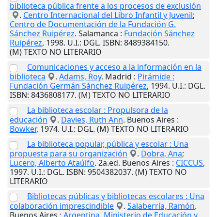
biblioteca pública frente a los procesos de exclusión
.
Centro Internacional del Libro Infantil y Juvenil
;
Centro de Documentación de la Fundación G.
Sánchez Ruipérez
.
Salamanca
:
Fundación Sánchez
Ruipérez
,
1998
.
U.I.
: DGL. ISBN: 8489384150.
(M) TEXTO NO LITERARIO
Comunicaciones y acceso a la información en la
biblioteca
.
Adams, Roy
.
Madrid
:
Pirámide :
Fundación Germán Sánchez Ruipérez
,
1994
.
U.I.
: DGL.
ISBN: 8436808177. (M) TEXTO NO LITERARIO
La biblioteca escolar : Propulsora de la
educación
.
Davies, Ruth Ann
.
Buenos Aires
:
Bowker
,
1974
.
U.I.
: DGL. (M) TEXTO NO LITERARIO
La biblioteca popular, pública y escolar : Una
propuesta para su organización
.
Dobra, Ana
;
Lucero, Alberto Ataúlfo
. 2a.ed.
Buenos Aires
:
CICCUS
,
1997
.
U.I.
: DGL. ISBN: 9504382037. (M) TEXTO NO
LITERARIO
Bibliotecas públicas y bibliotecas escolares : Una
colaboración imprescindible
.
Salaberría, Ramón
.
Buenos Aires
:
Argentina. Ministerio de Educación y