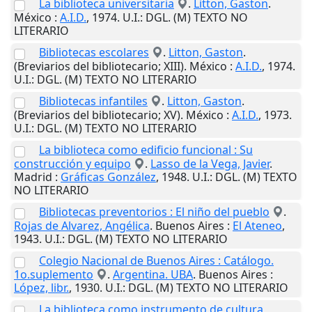
La biblioteca universitaria
.
Litton, Gaston
.
México
:
A.I.D.
,
1974
.
U.I.
: DGL. (M) TEXTO NO
LITERARIO
Bibliotecas escolares
.
Litton, Gaston
.
(Breviarios del bibliotecario; XIII).
México
:
A.I.D.
,
1974
.
U.I.
: DGL. (M) TEXTO NO LITERARIO
Bibliotecas infantiles
.
Litton, Gaston
.
(Breviarios del bibliotecario; XV).
México
:
A.I.D.
,
1973
.
U.I.
: DGL. (M) TEXTO NO LITERARIO
La biblioteca como edificio funcional : Su
construcción y equipo
.
Lasso de la Vega, Javier
.
Madrid
:
Gráficas González
,
1948
.
U.I.
: DGL. (M) TEXTO
NO LITERARIO
Bibliotecas preventorios : El niño del pueblo
.
Rojas de Alvarez, Angélica
.
Buenos Aires
:
El Ateneo
,
1943
.
U.I.
: DGL. (M) TEXTO NO LITERARIO
Colegio Nacional de Buenos Aires : Catálogo.
1o.suplemento
.
Argentina. UBA
.
Buenos Aires
:
López, libr.
,
1930
.
U.I.
: DGL. (M) TEXTO NO LITERARIO
La biblioteca como instrumento de cultura