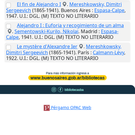
El fin de Alejandro I
.
Mereshkowsky, Dimitri
Sergeevich
(1865-1941).
Buenos Aires
:
Espasa-Calpe
,
1947
.
U.I.
: DGL. (M) TEXTO NO LITERARIO
Alejandro I : Euforia y recogimiento de un alma
.
Sementowski-Kurilo, Nikolai
.
Madrid
:
Espasa-
Calpe
,
1941
.
U.I.
: DGL. (M) TEXTO NO LITERARIO
Le mystère d'Alexandre Ier
.
Mereshkowsky,
Dimitri Sergeevich
(1865-1941).
París
:
Calmann-Lévy
,
1922
.
U.I.
: DGL. (M) TEXTO NO LITERARIO
Pérgamo OPAC Web