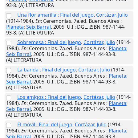
93-8. (A) LITERATURA
Una flor amarilla : Final del juego
.
Cortázar, Julio
(1914-1984).
En
: Ceremonias. 7a.ed.
Buenos Aires
:
Planeta
;
Seix Barral
,
2005
.
U.I.
: DGL. ISBN: 987-1144-
93-8. (A) LITERATURA
Sobremesa : Final del juego
.
Cortázar, Julio
(1914-
1984).
En
: Ceremonias. 7a.ed.
Buenos Aires
:
Planeta
;
Seix Barral
,
2005
.
U.I.
: DGL. ISBN: 987-1144-93-8.
(A) LITERATURA
La banda : Final del juego
.
Cortázar, Julio
(1914-
1984).
En
: Ceremonias. 7a.ed.
Buenos Aires
:
Planeta
;
Seix Barral
,
2005
.
U.I.
: DGL. ISBN: 987-1144-93-8.
(A) LITERATURA
Los amigos : Final del juego
.
Cortázar, Julio
(1914-
1984).
En
: Ceremonias. 7a.ed.
Buenos Aires
:
Planeta
;
Seix Barral
,
2005
.
U.I.
: DGL. ISBN: 987-1144-93-8.
(A) LITERATURA
El móvil : Final del juego
.
Cortázar, Julio
(1914-
1984).
En
: Ceremonias. 7a.ed.
Buenos Aires
:
Planeta
;
Seix Barral
,
2005
.
U.I.
: DGL. ISBN: 987-1144-93-8.