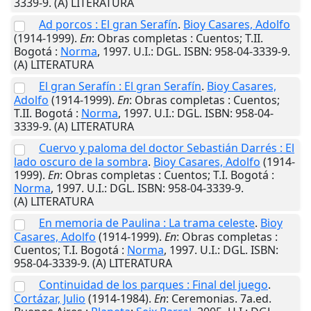
3339-9. (A) LITERATURA
Ad porcos : El gran Serafín
.
Bioy Casares, Adolfo
(1914-1999).
En
: Obras completas : Cuentos; T.II.
Bogotá
:
Norma
,
1997
.
U.I.
: DGL. ISBN: 958-04-3339-9.
(A) LITERATURA
El gran Serafín : El gran Serafín
.
Bioy Casares,
Adolfo
(1914-1999).
En
: Obras completas : Cuentos;
T.II.
Bogotá
:
Norma
,
1997
.
U.I.
: DGL. ISBN: 958-04-
3339-9. (A) LITERATURA
Cuervo y paloma del doctor Sebastián Darrés : El
lado oscuro de la sombra
.
Bioy Casares, Adolfo
(1914-
1999).
En
: Obras completas : Cuentos; T.I.
Bogotá
:
Norma
,
1997
.
U.I.
: DGL. ISBN: 958-04-3339-9.
(A) LITERATURA
En memoria de Paulina : La trama celeste
.
Bioy
Casares, Adolfo
(1914-1999).
En
: Obras completas :
Cuentos; T.I.
Bogotá
:
Norma
,
1997
.
U.I.
: DGL. ISBN:
958-04-3339-9. (A) LITERATURA
Continuidad de los parques : Final del juego
.
Cortázar, Julio
(1914-1984).
En
: Ceremonias. 7a.ed.