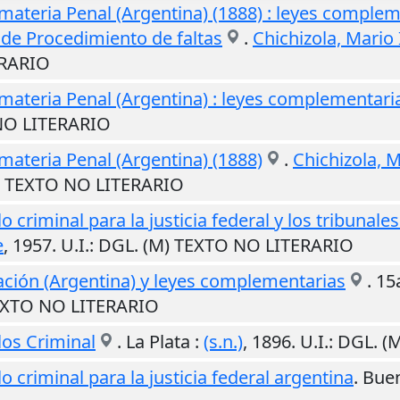
ateria Penal (Argentina) (1888) : leyes comple
de Procedimiento de faltas
.
Chichizola, Mario 
ERARIO
ateria Penal (Argentina) : leyes complementari
 NO LITERARIO
ateria Penal (Argentina) (1888)
.
Chichizola, M
M) TEXTO NO LITERARIO
riminal para la justicia federal y los tribunales d
e
,
1957
.
U.I.
: DGL. (M) TEXTO NO LITERARIO
ación (Argentina) y leyes complementarias
. 15
TEXTO NO LITERARIO
los Criminal
.
La Plata
:
(s.n.)
,
1896
.
U.I.
: DGL. 
 criminal para la justicia federal argentina
.
Buen