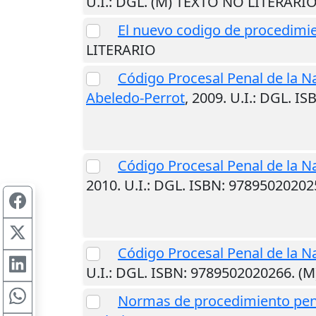
U.I.
: DGL. (M) TEXTO NO LITERARI
El nuevo codigo de procedimi
LITERARIO
Código Procesal Penal de la N
Abeledo-Perrot
,
2009
.
U.I.
: DGL. I
Código Procesal Penal de la N
2010
.
U.I.
: DGL. ISBN: 9789502020
Código Procesal Penal de la N
U.I.
: DGL. ISBN: 9789502020266. (
Normas de procedimiento pen