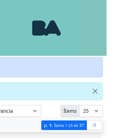
Ítems
p.
1
.
37
Ítems 1-25 de