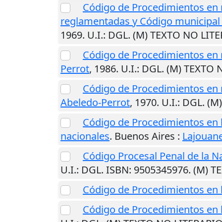
Código de Procedimientos en m
reglamentadas y Código municipal 
1969
.
U.I.
: DGL. (M) TEXTO NO LIT
Código de Procedimientos en m
Perrot
,
1986
.
U.I.
: DGL. (M) TEXTO
Código de Procedimientos en m
Abeledo-Perrot
,
1970
.
U.I.
: DGL. (
Código de Procedimientos en lo c
nacionales
.
Buenos Aires
:
Lajouan
Código Procesal Penal de la N
U.I.
: DGL. ISBN: 9505345976. (M) 
Código de Procedimientos en 
Código de Procedimientos en lo