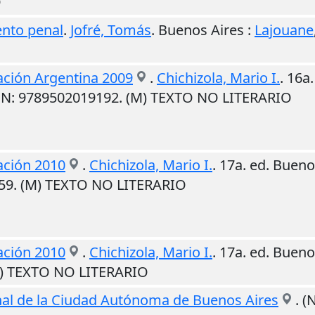
O
ento penal
.
Jofré, Tomás
.
Buenos Aires
:
Lajouane
ación Argentina 2009
.
Chichizola, Mario I.
. 16a
SBN: 9789502019192. (M) TEXTO NO LITERARIO
ación 2010
.
Chichizola, Mario I.
. 17a. ed.
Bueno
259. (M) TEXTO NO LITERARIO
ación 2010
.
Chichizola, Mario I.
. 17a. ed.
Bueno
M) TEXTO NO LITERARIO
al de la Ciudad Autónoma de Buenos Aires
. (