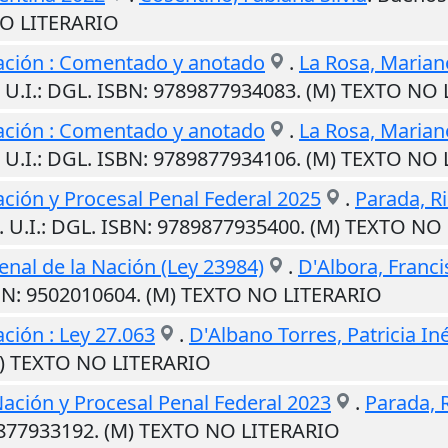
NO LITERARIO
Nación : Comentado y anotado
.
La Rosa, Marian
.
U.I.
: DGL. ISBN: 9789877934083. (M) TEXTO NO
Nación : Comentado y anotado
.
La Rosa, Marian
.
U.I.
: DGL. ISBN: 9789877934106. (M) TEXTO NO
ación y Procesal Penal Federal 2025
.
Parada, R
.
U.I.
: DGL. ISBN: 9789877935400. (M) TEXTO NO
nal de la Nación (Ley 23984)
.
D'Albora, Francis
SBN: 9502010604. (M) TEXTO NO LITERARIO
ción : Ley 27.063
.
D'Albano Torres, Patricia In
M) TEXTO NO LITERARIO
Nación y Procesal Penal Federal 2023
.
Parada, 
9877933192. (M) TEXTO NO LITERARIO