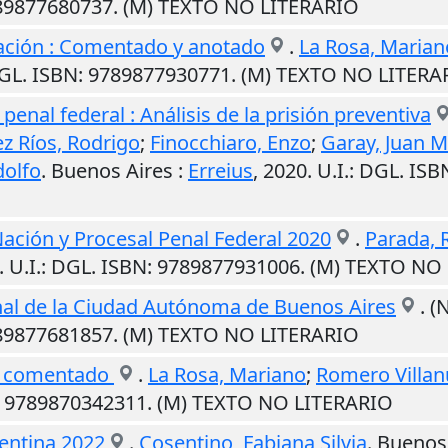
789877680737. (M) TEXTO NO LITERARIO
Nación : Comentado y anotado
.
La Rosa, Marian
DGL. ISBN: 9789877930771. (M) TEXTO NO LITERA
penal federal : Análisis de la prisión preventiva
z Ríos, Rodrigo
;
Finocchiaro, Enzo
;
Garay, Juan M
dolfo
.
Buenos Aires
:
Erreius
,
2020
.
U.I.
: DGL. IS
Nación y Procesal Penal Federal 2020
.
Parada, 
.
U.I.
: DGL. ISBN: 9789877931006. (M) TEXTO NO
al de la Ciudad Autónoma de Buenos Aires
. (
789877681857. (M) TEXTO NO LITERARIO
al comentado
.
La Rosa, Mariano
;
Romero Villanu
: 9789870342311. (M) TEXTO NO LITERARIO
entina 2022
.
Cosentino, Fabiana Silvia
.
Buenos