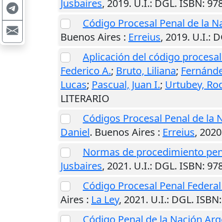
Jusbaires
,
2019
.
U.I.
: DGL. ISBN: 9
Código Procesal Penal de la 
Buenos Aires
:
Erreius
,
2019
.
U.I.
: 
Aplicación del código procesal 
Federico A.
;
Bruto, Liliana
;
Fernánde
Lucas
;
Pascual, Juan I.
;
Urtubey, Ro
LITERARIO
Códigos Procesal Penal de la 
Daniel
.
Buenos Aires
:
Erreius
,
2020
Normas de procedimiento pen
Jusbaires
,
2021
.
U.I.
: DGL. ISBN: 9
Código Procesal Penal Feder
Aires
:
La Ley
,
2021
.
U.I.
: DGL. ISBN
Código Penal de la Nación Arg