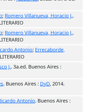
o
;
Romero Villanueva, Horacio J.
.
 LITERARIO
o
;
Romero Villanueva, Horacio J.
.
 LITERARIO
icardo Antonio
;
Errecaborde,
 LITERARIO
co J.
. 3a.ed.
Buenos Aires
:
és
.
Buenos Aires
:
DyD
,
2014
.
Ricardo Antonio
.
Buenos Aires
: