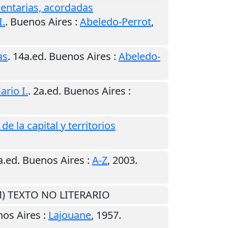
mentarias, acordadas
I.
.
Buenos Aires
:
Abeledo-Perrot
,
as
. 14a.ed.
Buenos Aires
:
Abeledo-
ario I.
. 2a.ed.
Buenos Aires
:
e la capital y territorios
a.ed.
Buenos Aires
:
A-Z
,
2003
.
(M) TEXTO NO LITERARIO
os Aires
:
Lajouane
,
1957
.