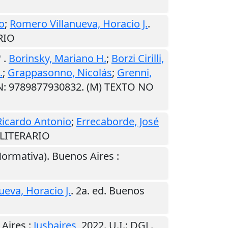
o
;
Romero Villanueva, Horacio J.
.
RIO
.
Borinsky, Mariano H.
;
Borzi Cirilli,
.
;
Grappasonno, Nicolás
;
Grenni,
BN: 9789877930832. (M) TEXTO NO
Ricardo Antonio
;
Errecaborde, José
 LITERARIO
Normativa).
Buenos Aires
:
eva, Horacio J.
. 2a. ed.
Buenos
 Aires
:
Jusbaires
,
2022
.
U.I.
: DGL.