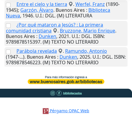
Entre el cielo y la tierra
.
Werfel, Franz
(1890-
1945);
Garzón, Álvaro
.
Buenos Aires
:
Biblioteca
Nueva
,
1946
.
U.I.
: DGL. (M) LITERATURA
¿Por qué mataron a Jesús? : La primera
comunidad cristiana
.
Bruzzone, Mario Enrique
.
Buenos Aires
:
Dunken
,
2021
.
U.I.
: DGL. ISBN:
9789878515397. (M) TEXTO NO LITERARIO
Parábola revelada
.
Ramundo, Antonio
(1947-...).
Buenos Aires
:
Dunken
,
2025
.
U.I.
: DGL. ISBN:
9789878546223. (M) TEXTO NO LITERARIO
Pérgamo OPAC Web