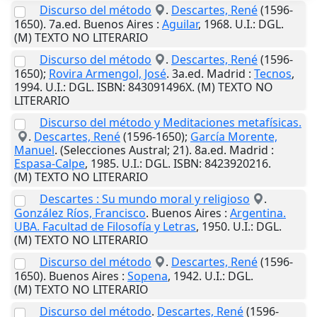
Discurso del método
.
Descartes, René
(1596-
1650). 7a.ed.
Buenos Aires
:
Aguilar
,
1968
.
U.I.
: DGL.
(M) TEXTO NO LITERARIO
Discurso del método
.
Descartes, René
(1596-
1650);
Rovira Armengol, José
. 3a.ed.
Madrid
:
Tecnos
,
1994
.
U.I.
: DGL. ISBN: 843091496X. (M) TEXTO NO
LITERARIO
Discurso del método y Meditaciones metafísicas.
.
Descartes, René
(1596-1650);
García Morente,
Manuel
. (Selecciones Austral; 21). 8a.ed.
Madrid
:
Espasa-Calpe
,
1985
.
U.I.
: DGL. ISBN: 8423920216.
(M) TEXTO NO LITERARIO
Descartes : Su mundo moral y religioso
.
González Ríos, Francisco
.
Buenos Aires
:
Argentina.
UBA. Facultad de Filosofía y Letras
,
1950
.
U.I.
: DGL.
(M) TEXTO NO LITERARIO
Discurso del método
.
Descartes, René
(1596-
1650).
Buenos Aires
:
Sopena
,
1942
.
U.I.
: DGL.
(M) TEXTO NO LITERARIO
Discurso del método
.
Descartes, René
(1596-