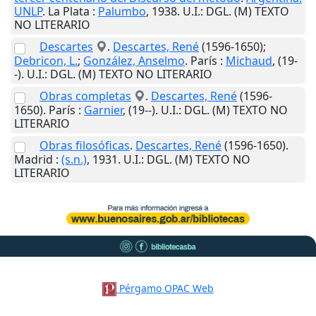
UNLP
.
La Plata
:
Palumbo
,
1938
.
U.I.
: DGL. (M) TEXTO
NO LITERARIO
Descartes
.
Descartes, René
(1596-1650);
Debricon, L.
;
González, Anselmo
.
París
:
Michaud
,
(19-
-)
.
U.I.
: DGL. (M) TEXTO NO LITERARIO
Obras completas
.
Descartes, René
(1596-
1650).
París
:
Garnier
,
(19--)
.
U.I.
: DGL. (M) TEXTO NO
LITERARIO
Obras filosóficas
.
Descartes, René
(1596-1650).
Madrid
:
(s.n.)
,
1931
.
U.I.
: DGL. (M) TEXTO NO
LITERARIO
Pérgamo OPAC Web