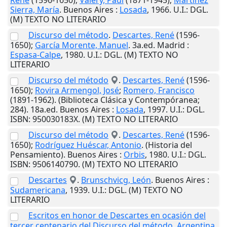
René
(1596-1650);
Valéry, Paul
(1871-1945);
Martínez
Sierra, María
.
Buenos Aires
:
Losada
,
1966
.
U.I.
: DGL.
(M) TEXTO NO LITERARIO
Discurso del método
.
Descartes, René
(1596-
1650);
García Morente, Manuel
. 3a.ed.
Madrid
:
Espasa-Calpe
,
1980
.
U.I.
: DGL. (M) TEXTO NO
LITERARIO
Discurso del método
.
Descartes, René
(1596-
1650);
Rovira Armengol, José
;
Romero, Francisco
(1891-1962). (Biblioteca Clásica y Contempóranea;
284). 18a.ed.
Buenos Aires
:
Losada
,
1997
.
U.I.
: DGL.
ISBN: 950030183X. (M) TEXTO NO LITERARIO
Discurso del método
.
Descartes, René
(1596-
1650);
Rodríguez Huéscar, Antonio
. (Historia del
Pensamiento).
Buenos Aires
:
Orbis
,
1980
.
U.I.
: DGL.
ISBN: 9506140790. (M) TEXTO NO LITERARIO
Descartes
.
Brunschvicg, León
.
Buenos Aires
:
Sudamericana
,
1939
.
U.I.
: DGL. (M) TEXTO NO
LITERARIO
Escritos en honor de Descartes en ocasión del
tercer centenario del Discurso del método
.
Argentina.