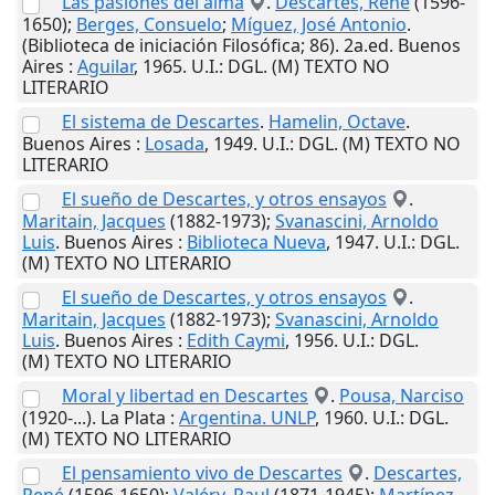
Las pasiones del alma
.
Descartes, René
(1596-
1650);
Berges, Consuelo
;
Míguez, José Antonio
.
(Biblioteca de iniciación Filosófica; 86). 2a.ed.
Buenos
Aires
:
Aguilar
,
1965
.
U.I.
: DGL. (M) TEXTO NO
LITERARIO
El sistema de Descartes
.
Hamelin, Octave
.
Buenos Aires
:
Losada
,
1949
.
U.I.
: DGL. (M) TEXTO NO
LITERARIO
El sueño de Descartes, y otros ensayos
.
Maritain, Jacques
(1882-1973);
Svanascini, Arnoldo
Luis
.
Buenos Aires
:
Biblioteca Nueva
,
1947
.
U.I.
: DGL.
(M) TEXTO NO LITERARIO
El sueño de Descartes, y otros ensayos
.
Maritain, Jacques
(1882-1973);
Svanascini, Arnoldo
Luis
.
Buenos Aires
:
Edith Caymi
,
1956
.
U.I.
: DGL.
(M) TEXTO NO LITERARIO
Moral y libertad en Descartes
.
Pousa, Narciso
(1920-...).
La Plata
:
Argentina. UNLP
,
1960
.
U.I.
: DGL.
(M) TEXTO NO LITERARIO
El pensamiento vivo de Descartes
.
Descartes,