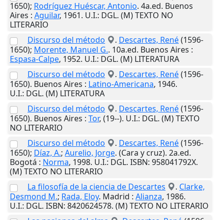
1650);
Rodríguez Huéscar, Antonio
. 4a.ed.
Buenos
Aires
:
Aguilar
,
1961
.
U.I.
: DGL. (M) TEXTO NO
LITERARIO
Discurso del método
.
Descartes, René
(1596-
1650);
Morente, Manuel G.
. 10a.ed.
Buenos Aires
:
Espasa-Calpe
,
1952
.
U.I.
: DGL. (M) LITERATURA
Discurso del método
.
Descartes, René
(1596-
1650).
Buenos Aires
:
Latino-Americana
,
1946
.
U.I.
: DGL. (M) LITERATURA
Discurso del método
.
Descartes, René
(1596-
1650).
Buenos Aires
:
Tor
,
(19--)
.
U.I.
: DGL. (M) TEXTO
NO LITERARIO
Discurso del método
.
Descartes, René
(1596-
1650);
Díaz, A.
;
Aurelio, Jorge
. (Cara y cruz). 2a.ed.
Bogotá
:
Norma
,
1998
.
U.I.
: DGL. ISBN: 958041792X.
(M) TEXTO NO LITERARIO
La filosofía de la ciencia de Descartes
.
Clarke,
Desmond M.
;
Rada, Eloy
.
Madrid
:
Alianza
,
1986
.
U.I.
: DGL. ISBN: 8420624578. (M) TEXTO NO LITERARIO