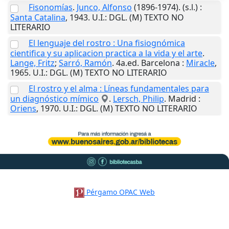
Fisonomías
.
Junco, Alfonso
(1896-1974).
(s.l.)
:
Santa Catalina
,
1943
.
U.I.
: DGL. (M) TEXTO NO
LITERARIO
El lenguaje del rostro : Una fisiognómica
cientifica y su aplicacion practica a la vida y el arte
.
Lange, Fritz
;
Sarró, Ramón
. 4a.ed.
Barcelona
:
Miracle
,
1965
.
U.I.
: DGL. (M) TEXTO NO LITERARIO
El rostro y el alma : Líneas fundamentales para
un diagnóstico mímico
.
Lersch, Philip
.
Madrid
:
Oriens
,
1970
.
U.I.
: DGL. (M) TEXTO NO LITERARIO
Pérgamo OPAC Web