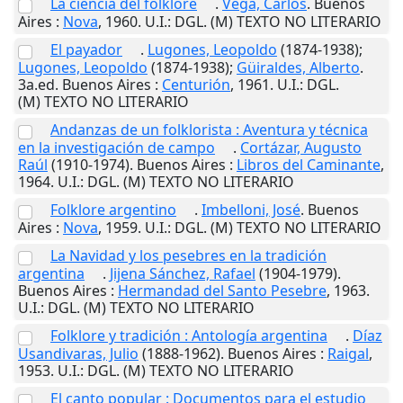
La ciencia del folklore
.
Vega, Carlos
.
Buenos
Aires
:
Nova
,
1960
.
U.I.
: DGL. (M) TEXTO NO LITERARIO
El payador
.
Lugones, Leopoldo
(1874-1938);
Lugones, Leopoldo
(1874-1938);
Güiraldes, Alberto
.
3a.ed.
Buenos Aires
:
Centurión
,
1961
.
U.I.
: DGL.
(M) TEXTO NO LITERARIO
Andanzas de un folklorista : Aventura y técnica
en la investigación de campo
.
Cortázar, Augusto
Raúl
(1910-1974).
Buenos Aires
:
Libros del Caminante
,
1964
.
U.I.
: DGL. (M) TEXTO NO LITERARIO
Folklore argentino
.
Imbelloni, José
.
Buenos
Aires
:
Nova
,
1959
.
U.I.
: DGL. (M) TEXTO NO LITERARIO
La Navidad y los pesebres en la tradición
argentina
.
Jijena Sánchez, Rafael
(1904-1979).
Buenos Aires
:
Hermandad del Santo Pesebre
,
1963
.
U.I.
: DGL. (M) TEXTO NO LITERARIO
Folklore y tradición : Antología argentina
.
Díaz
Usandivaras, Julio
(1888-1962).
Buenos Aires
:
Raigal
,
1953
.
U.I.
: DGL. (M) TEXTO NO LITERARIO
El canto popular : Documentos para el estudio