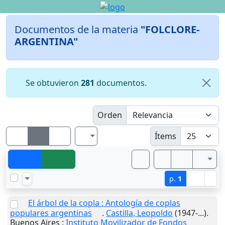
Documentos de la materia
"FOLCLORE-
ARGENTINA"
Se obtuvieron
281
documentos.
Orden
Ítems
p.
1
El árbol de la copla : Antología de coplas
populares argentinas
.
Castilla, Leopoldo
(1947-...).
Buenos Aires
:
Instituto Movilizador de Fondos