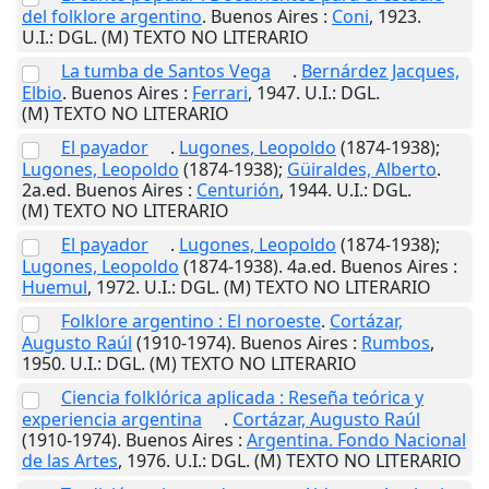
del folklore argentino
.
Buenos Aires
:
Coni
,
1923
.
U.I.
: DGL. (M) TEXTO NO LITERARIO
La tumba de Santos Vega
.
Bernárdez Jacques,
Elbio
.
Buenos Aires
:
Ferrari
,
1947
.
U.I.
: DGL.
(M) TEXTO NO LITERARIO
El payador
.
Lugones, Leopoldo
(1874-1938);
Lugones, Leopoldo
(1874-1938);
Güiraldes, Alberto
.
2a.ed.
Buenos Aires
:
Centurión
,
1944
.
U.I.
: DGL.
(M) TEXTO NO LITERARIO
El payador
.
Lugones, Leopoldo
(1874-1938);
Lugones, Leopoldo
(1874-1938). 4a.ed.
Buenos Aires
:
Huemul
,
1972
.
U.I.
: DGL. (M) TEXTO NO LITERARIO
Folklore argentino : El noroeste
.
Cortázar,
Augusto Raúl
(1910-1974).
Buenos Aires
:
Rumbos
,
1950
.
U.I.
: DGL. (M) TEXTO NO LITERARIO
Ciencia folklórica aplicada : Reseña teórica y
experiencia argentina
.
Cortázar, Augusto Raúl
(1910-1974).
Buenos Aires
:
Argentina. Fondo Nacional
de las Artes
,
1976
.
U.I.
: DGL. (M) TEXTO NO LITERARIO