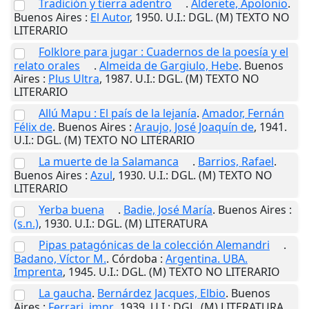
Tradición y tierra adentro
.
Alderete, Apolonio
.
Buenos Aires
:
El Autor
,
1950
.
U.I.
: DGL. (M) TEXTO NO
LITERARIO
Folklore para jugar : Cuadernos de la poesía y el
relato orales
.
Almeida de Gargiulo, Hebe
.
Buenos
Aires
:
Plus Ultra
,
1987
.
U.I.
: DGL. (M) TEXTO NO
LITERARIO
Allú Mapu : El país de la lejanía
.
Amador, Fernán
Félix de
.
Buenos Aires
:
Araujo, José Joaquín de
,
1941
.
U.I.
: DGL. (M) TEXTO NO LITERARIO
La muerte de la Salamanca
.
Barrios, Rafael
.
Buenos Aires
:
Azul
,
1930
.
U.I.
: DGL. (M) TEXTO NO
LITERARIO
Yerba buena
.
Badie, José María
.
Buenos Aires
:
(s.n.)
,
1930
.
U.I.
: DGL. (M) LITERATURA
Pipas patagónicas de la colección Alemandri
.
Badano, Víctor M.
.
Córdoba
:
Argentina. UBA.
Imprenta
,
1945
.
U.I.
: DGL. (M) TEXTO NO LITERARIO
La gaucha
.
Bernárdez Jacques, Elbio
.
Buenos
Aires
:
Ferrari, impr.
,
1939
.
U.I.
: DGL. (M) LITERATURA