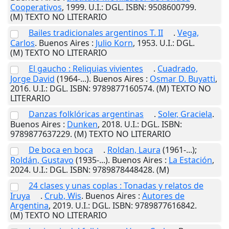
Cooperativos
,
1999
.
U.I.
: DGL. ISBN: 9508600799.
(M) TEXTO NO LITERARIO
Bailes tradicionales argentinos T. II
.
Vega,
Carlos
.
Buenos Aires
:
Julio Korn
,
1953
.
U.I.
: DGL.
(M) TEXTO NO LITERARIO
El gaucho : Reliquias vivientes
.
Cuadrado,
Jorge David
(1964-...).
Buenos Aires
:
Osmar D. Buyatti
,
2016
.
U.I.
: DGL. ISBN: 9789877160574. (M) TEXTO NO
LITERARIO
Danzas folklóricas argentinas
.
Soler, Graciela
.
Buenos Aires
:
Dunken
,
2018
.
U.I.
: DGL. ISBN:
9789877637229. (M) TEXTO NO LITERARIO
De boca en boca
.
Roldan, Laura
(1961-...);
Roldán, Gustavo
(1935-...).
Buenos Aires
:
La Estación
,
2024
.
U.I.
: DGL. ISBN: 9789878448428. (M)
24 clases y unas coplas : Tonadas y relatos de
Iruya
.
Crub, Wis
.
Buenos Aires
:
Autores de
Argentina
,
2019
.
U.I.
: DGL. ISBN: 9789877616842.
(M) TEXTO NO LITERARIO