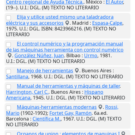
Centro regional de Ayuda Técnica.
.
México
:
El Autor
,
(19--)
.
U.I.
: DGL. (M) TEXTO NO LITERARIO
Elija y utilice usted mismo una taladradora
eléctrica y sus accesorios
.
Madrid
:
Espasa-Calpe
,
1975
.
U.I.
: DGL. ISBN: 8423966216. (M) TEXTO NO
LITERARIO
El control numérico y la programación manual
de las máquinas herramienta con control numérico
.
González Núñez, Juan
.
Bilbao
:
Urmo
,
1981
.
U.I.
: DGL. (M) TEXTO NO LITERARIO
Manejo de herramientas
.
Buenos Aires
:
Santillana
,
1968
.
U.I.
: DGL. (M) TEXTO NO LITERARIO
Manual de herramientas y máquinas de taller
.
Harrington, Carl C.
.
Buenos Aires
:
Hispano
Americana
,
1945
.
U.I.
: DGL. (M) TEXTO NO LITERARIO
Máquinas-herramientas modernas
.
Rossi,
Mario
(1902-1992);
Fortet Gay, Ramón
. 6a.ed.
Barcelona
:
Científica M.
,
1967
.
U.I.
: DGL. (M) TEXTO
NO LITERARIO
Organos de union : elementos de maquinas I
.