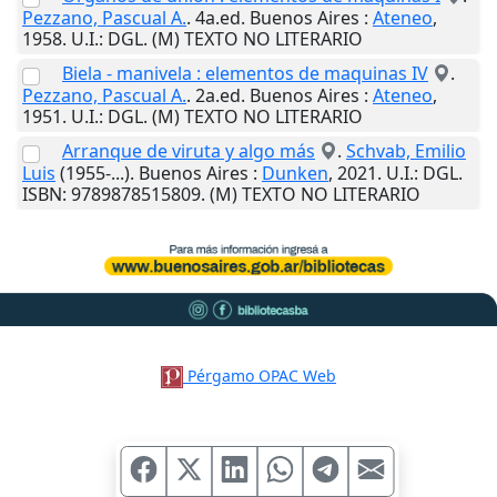
Pezzano, Pascual A.
. 4a.ed.
Buenos Aires
:
Ateneo
,
1958
.
U.I.
: DGL. (M) TEXTO NO LITERARIO
Biela - manivela : elementos de maquinas IV
.
Pezzano, Pascual A.
. 2a.ed.
Buenos Aires
:
Ateneo
,
1951
.
U.I.
: DGL. (M) TEXTO NO LITERARIO
Arranque de viruta y algo más
.
Schvab, Emilio
Luis
(1955-...).
Buenos Aires
:
Dunken
,
2021
.
U.I.
: DGL.
ISBN: 9789878515809. (M) TEXTO NO LITERARIO
Pérgamo OPAC Web