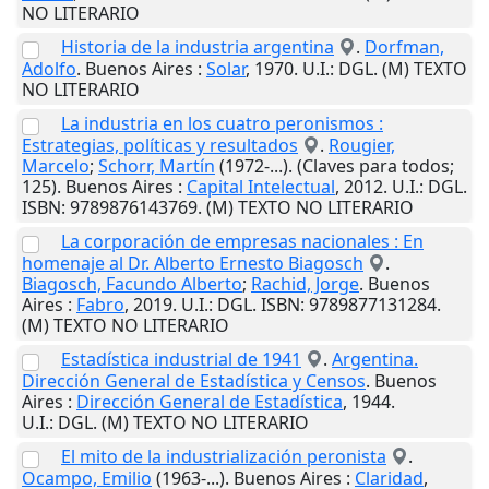
NO LITERARIO
Historia de la industria argentina
.
Dorfman,
Adolfo
.
Buenos Aires
:
Solar
,
1970
.
U.I.
: DGL. (M) TEXTO
NO LITERARIO
La industria en los cuatro peronismos :
Estrategias, políticas y resultados
.
Rougier,
Marcelo
;
Schorr, Martín
(1972-...). (Claves para todos;
125).
Buenos Aires
:
Capital Intelectual
,
2012
.
U.I.
: DGL.
ISBN: 9789876143769. (M) TEXTO NO LITERARIO
La corporación de empresas nacionales : En
homenaje al Dr. Alberto Ernesto Biagosch
.
Biagosch, Facundo Alberto
;
Rachid, Jorge
.
Buenos
Aires
:
Fabro
,
2019
.
U.I.
: DGL. ISBN: 9789877131284.
(M) TEXTO NO LITERARIO
Estadística industrial de 1941
.
Argentina.
Dirección General de Estadística y Censos
.
Buenos
Aires
:
Dirección General de Estadística
,
1944
.
U.I.
: DGL. (M) TEXTO NO LITERARIO
El mito de la industrialización peronista
.
Ocampo, Emilio
(1963-...).
Buenos Aires
:
Claridad
,