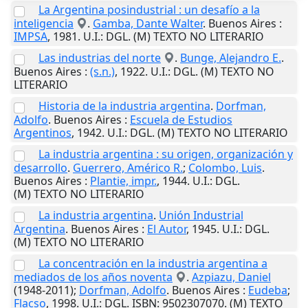
La Argentina posindustrial : un desafío a la
inteligencia
.
Gamba, Dante Walter
.
Buenos Aires
:
IMPSA
,
1981
.
U.I.
: DGL. (M) TEXTO NO LITERARIO
Las industrias del norte
.
Bunge, Alejandro E.
.
Buenos Aires
:
(s.n.)
,
1922
.
U.I.
: DGL. (M) TEXTO NO
LITERARIO
Historia de la industria argentina
.
Dorfman,
Adolfo
.
Buenos Aires
:
Escuela de Estudios
Argentinos
,
1942
.
U.I.
: DGL. (M) TEXTO NO LITERARIO
La industria argentina : su origen, organización y
desarrollo
.
Guerrero, Américo R.
;
Colombo, Luis
.
Buenos Aires
:
Plantie, impr.
,
1944
.
U.I.
: DGL.
(M) TEXTO NO LITERARIO
La industria argentina
.
Unión Industrial
Argentina
.
Buenos Aires
:
El Autor
,
1945
.
U.I.
: DGL.
(M) TEXTO NO LITERARIO
La concentración en la industria argentina a
mediados de los años noventa
.
Azpiazu, Daniel
(1948-2011);
Dorfman, Adolfo
.
Buenos Aires
:
Eudeba
;
Flacso
,
1998
.
U.I.
: DGL. ISBN: 9502307070. (M) TEXTO