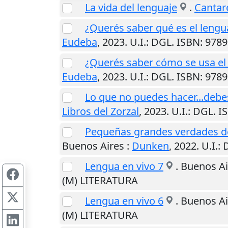
La vida del lenguaje
.
Cantare
¿Querés saber qué es el lengu
Eudeba
,
2023
.
U.I.
: DGL. ISBN: 978
¿Querés saber cómo se usa el
Eudeba
,
2023
.
U.I.
: DGL. ISBN: 978
Lo que no puedes hacer...debes
Libros del Zorzal
,
2023
.
U.I.
: DGL. 
Pequeñas grandes verdades d
Buenos Aires
:
Dunken
,
2022
.
U.I.
: 
Lengua en vivo 7
.
Buenos Ai
(M) LITERATURA
Lengua en vivo 6
.
Buenos Ai
(M) LITERATURA