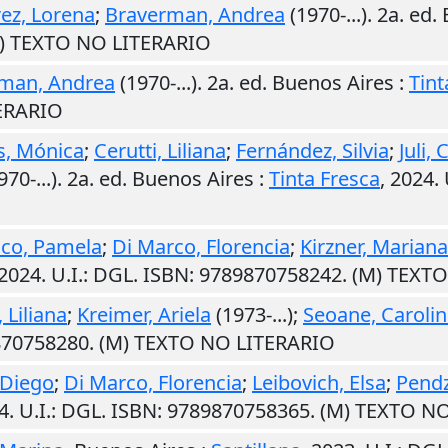
rez, Lorena
;
Braverman, Andrea
(1970-...). 2a. ed.
M) TEXTO NO LITERARIO
man, Andrea
(1970-...). 2a. ed.
Buenos Aires
:
Tint
ERARIO
s, Mónica
;
Cerutti, Liliana
;
Fernández, Silvia
;
Juli, 
70-...). 2a. ed.
Buenos Aires
:
Tinta Fresca
,
2024
.
co, Pamela
;
Di Marco, Florencia
;
Kirzner, Mariana
2024
.
U.I.
: DGL. ISBN: 9789870758242. (M) TEXT
, Liliana
;
Kreimer, Ariela
(1973-...);
Seoane, Caroli
9870758280. (M) TEXTO NO LITERARIO
 Diego
;
Di Marco, Florencia
;
Leibovich, Elsa
;
Pendz
4
.
U.I.
: DGL. ISBN: 9789870758365. (M) TEXTO N