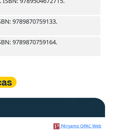
. ISBN: 9789504672715.
ISBN: 9789870759133.
ISBN: 9789870759164.
Pérgamo OPAC Web