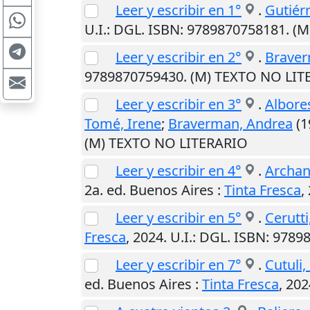
Leer y escribir en 1°
.
Gutiér
U.I.
: DGL. ISBN: 9789870758181. (
Leer y escribir en 2°
.
Braver
9789870759430. (M) TEXTO NO LIT
Leer y escribir en 3°
.
Albore
Tomé, Irene
;
Braverman, Andrea
(19
(M) TEXTO NO LITERARIO
Leer y escribir en 4°
.
Archan
2a. ed.
Buenos Aires
:
Tinta Fresca
,
Leer y escribir en 5°
.
Cerutti
Fresca
,
2024
.
U.I.
: DGL. ISBN: 978
Leer y escribir en 7°
.
Cutuli,
ed.
Buenos Aires
:
Tinta Fresca
,
202