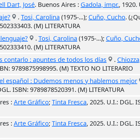
ll Dart, José
.
Buenos Aires
:
Gadola, impr.
,
1920
.
aje?
.
Tosi, Carolina
(1975-...);
Cuño, Cucho
. (¿Q
9502333403. (M) LITERATURA
 lenguaje?
.
Tosi, Carolina
(1975-...);
Cuño, Cuch
9502333410. (M) LITERATURA
 contarlo : apuntes de todos los días
.
Chiozza,
ISBN: 9789875998995. (M) TEXTO NO LITERARIO
el español : Dudemos menos y hablemos mejor
DGL. ISBN: 9789878520391. (M) LITERATURA
res
:
Arte Gráfico
;
Tinta Fresca
,
2025
.
U.I.
: DGL. 
res
:
Arte Gráfico
;
Tinta Fresca
,
2025
.
U.I.
: DGL. 