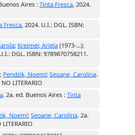
Buenos Aires
:
Tinta Fresca
,
2024
.
a Fresca
,
2024
.
U.I.
: DGL. ISBN:
Carola
;
Kreimer, Ariela
(1973-...);
U.I.
: DGL. ISBN: 9789870758211.
;
Pendzik, Noemí
;
Seoane, Carolina
.
O NO LITERARIO
na
. 2a. ed.
Buenos Aires
:
Tinta
ik, Noemí
;
Seoane, Carolina
. 2a.
O LITERARIO