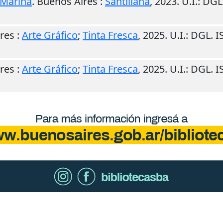
 Marina
.
Buenos Aires
:
Santillana
,
2023
.
U.I.
: DGL
res
:
Arte Gráfico
;
Tinta Fresca
,
2025
.
U.I.
: DGL. 
res
:
Arte Gráfico
;
Tinta Fresca
,
2025
.
U.I.
: DGL. 