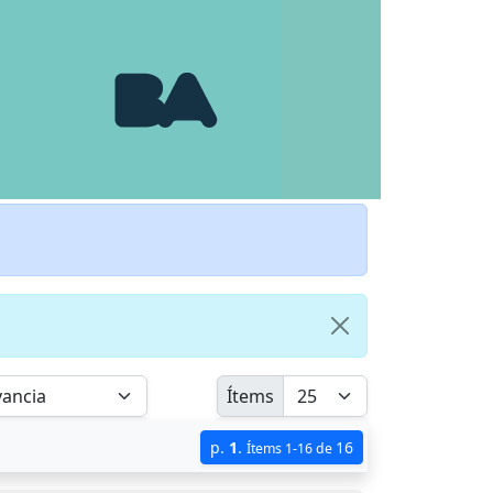
Ítems
p.
1
.
16
Ítems 1-16 de