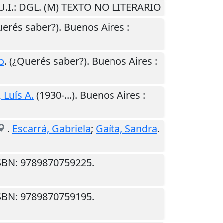
U.I.
: DGL. (M) TEXTO NO LITERARIO
uerés saber?).
Buenos Aires
:
o
. (¿Querés saber?).
Buenos Aires
:
 Luís A.
(1930-...).
Buenos Aires
:
.
Escarrá, Gabriela
;
Gaíta, Sandra
.
ISBN: 9789870759225.
ISBN: 9789870759195.