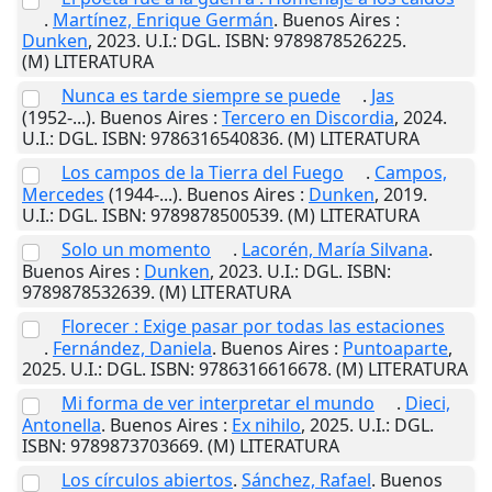
.
Martínez, Enrique Germán
.
Buenos Aires
:
Dunken
,
2023
.
U.I.
: DGL. ISBN: 9789878526225.
(M) LITERATURA
Nunca es tarde siempre se puede
.
Jas
(1952-...).
Buenos Aires
:
Tercero en Discordia
,
2024
.
U.I.
: DGL. ISBN: 9786316540836. (M) LITERATURA
Los campos de la Tierra del Fuego
.
Campos,
Mercedes
(1944-...).
Buenos Aires
:
Dunken
,
2019
.
U.I.
: DGL. ISBN: 9789878500539. (M) LITERATURA
Solo un momento
.
Lacorén, María Silvana
.
Buenos Aires
:
Dunken
,
2023
.
U.I.
: DGL. ISBN:
9789878532639. (M) LITERATURA
Florecer : Exige pasar por todas las estaciones
.
Fernández, Daniela
.
Buenos Aires
:
Puntoaparte
,
2025
.
U.I.
: DGL. ISBN: 9786316616678. (M) LITERATURA
Mi forma de ver interpretar el mundo
.
Dieci,
Antonella
.
Buenos Aires
:
Ex nihilo
,
2025
.
U.I.
: DGL.
ISBN: 9789873703669. (M) LITERATURA
Los círculos abiertos
.
Sánchez, Rafael
.
Buenos