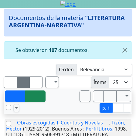
Documentos de la materia
"LITERATURA
ARGENTINA-NARRATIVA"
Se obtuvieron
107
documentos.
Orden
Ítems
p.
1
Obras escogidas I: Cuentos y Novelas
.
Tizón,
Héctor
(1929-2012).
Buenos Aires
:
Perfil Iibros
,
1998
.
U.I.
: DGL. ISBN: 9506391718. (M) LITERATURA