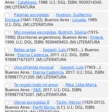
Aires
:
Catalógos
,
1988
.
U.I.
: DGL. ISBN: 950931434X.
(M) LITERATURA
Páginas escogidas
.
Hudson, Guillermo
Enrique
(1841-1922).
Buenos Aires
:
Losada
,
1989
.
U.I.
: DGL. (M) LITERATURA
Mis novelas escogidas
.
Bullrich, Silvina
(1915-
1990). (Escritores argentinos).
Buenos Aires
:
Emecé
,
1990
.
U.I.
: DGL. ISBN: 9500409453. (M) LITERATURA
Bellas artes
.
Sagasti, Luis
(1963-...).
Buenos
Aires
:
Eterna Cadencia
,
2011
.
U.I.
: DGL. ISBN:
9789871673377. (M) LITERATURA
Una ofrenda musical
.
Sagasti, Luis
(1963-...).
Buenos Aires
:
Eterna Cadencia
,
2017
.
U.I.
: DGL. ISBN:
9789877121209. (M) LITERATURA
Te regalo todo mi amor
.
Riba, Lidia María
.
Buenos Aires
:
V&R
,
2017
.
U.I.
: DGL. ISBN:
9789877473261. (M) LITERATURA
Obras escogidas II
.
Tizón, Héctor
(1929-2012).
Buenos Aires
:
Perfil Iibros
,
[s.f.]
.
U.I.
: DGL. ISBN:
9506391874. (M) LITERATURA