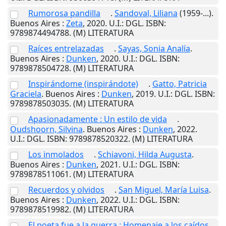
Rumorosa pandilla
.
Sandoval, Liliana
(1959-...).
Buenos Aires
:
Zeta
,
2020
.
U.I.
: DGL. ISBN:
9789874494788. (M) LITERATURA
Raíces entrelazadas
.
Sayas, Sonia Analía
.
Buenos Aires
:
Dunken
,
2020
.
U.I.
: DGL. ISBN:
9789878504728. (M) LITERATURA
Inspirándome (inspirándote)
.
Gatto, Patricia
Graciela
.
Buenos Aires
:
Dunken
,
2019
.
U.I.
: DGL. ISBN:
9789878503035. (M) LITERATURA
Apasionadamente : Un estilo de vida
.
Oudshoorn, Silvina
.
Buenos Aires
:
Dunken
,
2022
.
U.I.
: DGL. ISBN: 9789878520322. (M) LITERATURA
Los inmolados
.
Schiavoni, Hilda Augusta
.
Buenos Aires
:
Dunken
,
2021
.
U.I.
: DGL. ISBN:
9789878511061. (M) LITERATURA
Recuerdos y olvidos
.
San Miguel, María Luisa
.
Buenos Aires
:
Dunken
,
2022
.
U.I.
: DGL. ISBN:
9789878519982. (M) LITERATURA
El poeta fue a la guerra : Homenaje a los caídos