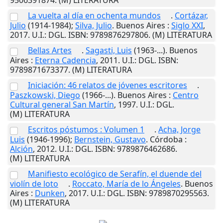
La vuelta al día en ochenta mundos
.
Cortázar,
Julio
(1914-1984);
Silva, Julio
.
Buenos Aires
:
Siglo XXI
,
2017
.
U.I.
: DGL. ISBN: 9789876297806. (M) LITERATURA
Bellas Artes
.
Sagasti, Luis
(1963-...).
Buenos
Aires
:
Eterna Cadencia
,
2011
.
U.I.
: DGL. ISBN:
9789871673377. (M) LITERATURA
Iniciación: 46 relatos de jóvenes escritores
.
Paszkowski, Diego
(1966-...).
Buenos Aires
:
Centro
Cultural general San Martín
,
1997
.
U.I.
: DGL.
(M) LITERATURA
Escritos póstumos : Volumen 1
.
Acha, Jorge
Luis
(1946-1996);
Bernstein, Gustavo
.
Córdoba
:
Alción
,
2012
.
U.I.
: DGL. ISBN: 9789876462686.
(M) LITERATURA
Manifiesto ecológico de Serafín, el duende del
violín de loto
.
Roccato, María de lo Ángeles
.
Buenos
Aires
:
Dunken
,
2017
.
U.I.
: DGL. ISBN: 9789870295563.
(M) LITERATURA