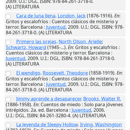
2009
.
U.I.
: DGL. ISBN: 978-84-261-3718-0.
(A) LITERATURA
Cara de luna llena
.
London, Jack
(1876-1916).
En
:
Gritos y escalofríos : Cuentos clásicos de misterio y
terror.
Barcelona
:
Juventud
,
2009
.
U.I.
: DGL. ISBN: 978-
84-261-3718-0. (A) LITERATURA
Primero las orejas
.
North Olson, Arielle
;
Schwartz, Howard
(1945-...).
En
: Gritos y escalofríos :
Cuentos clásicos de misterio y terror.
Barcelona
:
Juventud
,
2009
.
U.I.
: DGL. ISBN: 978-84-261-3718-0.
(A) LITERATURA
El wendigo
.
Roosevelt, Theodore
(1858-1919).
En
:
Gritos y escalofríos : Cuentos clásicos de misterio y
terror.
Barcelona
:
Juventud
,
2009
.
U.I.
: DGL. ISBN: 978-
84-261-3718-0. (A) LITERATURA
Jimmy aprende a desaparecer
.
Brooks, Walter R.
(1886-1958).
En
: Cuentos de miedo : Solo para jóvenes
intrépidos. 2a. ed.
Barcelona
:
Juventud
,
2006
.
U.I.
: DGL. ISBN: 84-261-3280-4. (A) LITERATURA
La leyenda de Sleepy Hollow
.
Irving, Washington