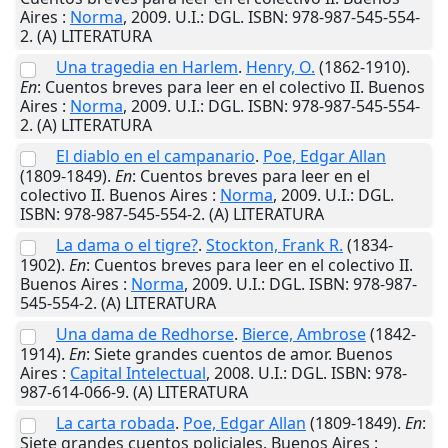
Aires
:
Norma
,
2009
.
U.I.
: DGL. ISBN: 978-987-545-554-
2. (A) LITERATURA
Una tragedia en Harlem
.
Henry, O.
(1862-1910).
En
: Cuentos breves para leer en el colectivo II.
Buenos
Aires
:
Norma
,
2009
.
U.I.
: DGL. ISBN: 978-987-545-554-
2. (A) LITERATURA
El diablo en el campanario
.
Poe, Edgar Allan
(1809-1849).
En
: Cuentos breves para leer en el
colectivo II.
Buenos Aires
:
Norma
,
2009
.
U.I.
: DGL.
ISBN: 978-987-545-554-2. (A) LITERATURA
La dama o el tigre?
.
Stockton, Frank R.
(1834-
1902).
En
: Cuentos breves para leer en el colectivo II.
Buenos Aires
:
Norma
,
2009
.
U.I.
: DGL. ISBN: 978-987-
545-554-2. (A) LITERATURA
Una dama de Redhorse
.
Bierce, Ambrose
(1842-
1914).
En
: Siete grandes cuentos de amor.
Buenos
Aires
:
Capital Intelectual
,
2008
.
U.I.
: DGL. ISBN: 978-
987-614-066-9. (A) LITERATURA
La carta robada
.
Poe, Edgar Allan
(1809-1849).
En
:
Siete grandes cuentos policiales.
Buenos Aires
: