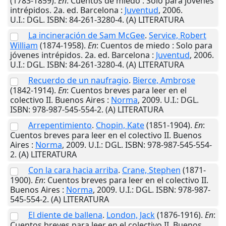
(1783-1859).
En
: Cuentos de miedo : Solo para jóvenes
intrépidos. 2a. ed.
Barcelona
:
Juventud
,
2006
.
U.I.
: DGL. ISBN: 84-261-3280-4. (A) LITERATURA
La incineración de Sam McGee
.
Service, Robert
William
(1874-1958).
En
: Cuentos de miedo : Solo para
jóvenes intrépidos. 2a. ed.
Barcelona
:
Juventud
,
2006
.
U.I.
: DGL. ISBN: 84-261-3280-4. (A) LITERATURA
Recuerdo de un naufragio
.
Bierce, Ambrose
(1842-1914).
En
: Cuentos breves para leer en el
colectivo II.
Buenos Aires
:
Norma
,
2009
.
U.I.
: DGL.
ISBN: 978-987-545-554-2. (A) LITERATURA
Arrepentimiento
.
Chopin, Kate
(1851-1904).
En
:
Cuentos breves para leer en el colectivo II.
Buenos
Aires
:
Norma
,
2009
.
U.I.
: DGL. ISBN: 978-987-545-554-
2. (A) LITERATURA
Con la cara hacia arriba
.
Crane, Stephen
(1871-
1900).
En
: Cuentos breves para leer en el colectivo II.
Buenos Aires
:
Norma
,
2009
.
U.I.
: DGL. ISBN: 978-987-
545-554-2. (A) LITERATURA
El diente de ballena
.
London, Jack
(1876-1916).
En
:
Cuentos breves para leer en el colectivo II.
Buenos