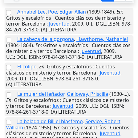
Annabel Lee
.
Poe, Edgar Allan
(1809-1849).
En
:
Gritos y escalofríos : Cuentos clásicos de misterio y
terror.
Barcelona
:
Juventud
,
2009
.
U.I.
: DGL. ISBN: 978-
84-261-3718-0. (A) LITERATURA
La cabeza de la gorgona
.
Hawthorne, Nathaniel
(1804-1864).
En
: Gritos y escalofríos : Cuentos clásicos
de misterio y terror.
Barcelona
:
Juventud
,
2009
.
U.I.
: DGL. ISBN: 978-84-261-3718-0. (A) LITERATURA
El colipo
.
En
: Gritos y escalofríos : Cuentos
clásicos de misterio y terror.
Barcelona
:
Juventud
,
2009
.
U.I.
: DGL. ISBN: 978-84-261-3718-0.
(A) LITERATURA
La mujer del leñador
.
Galloway, Priscilla
(1930-...).
En
: Gritos y escalofríos : Cuentos clásicos de misterio
y terror.
Barcelona
:
Juventud
,
2009
.
U.I.
: DGL. ISBN:
978-84-261-3718-0. (A) LITERATURA
La balada de Bill el blasfemo
.
Service, Robert
William
(1874-1958).
En
: Gritos y escalofríos : Cuentos
clásicos de misterio y terror.
Barcelona
:
Juventud
,