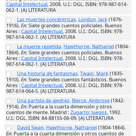
Capital Intelectual
,
2008
.
U.I.
: DGL. ISBN: 978-987-614-
062-1. (A) LITERATURA
Las muertes concéntricas
.
London, Jack
(1876-
1916).
En
: Siete grandes cuentos policiales.
Buenos
Aires
:
Capital Intelectual
,
2008
.
U.I.
: DGL. ISBN: 978-
987-614-062-1. (A) LITERATURA
La muerte repetida
.
Hawthorne, Nathaniel
(1804-
1864).
En
: Siete grandes cuentos policiales.
Buenos
Aires
:
Capital Intelectual
,
2008
.
U.I.
: DGL. ISBN: 978-
987-614-062-1. (A) LITERATURA
Una historia de fantasmas
.
Twain, Mark
(1835-
1910).
En
: Siete grandes cuentos fantásticos.
Buenos
Aires
:
Capital Intelectual
,
2008
.
U.I.
: DGL. ISBN: 978-
987-614-064-5. (A) LITERATURA
Una partida de ajedrez
.
Bierce, Ambrose
(1842-
1914).
En
: Puerta a la cuarta dimensión y otros
cuentos de mente.
Madrid
:
Zugarto
;
Juegos
,
1992
.
U.I.
: DGL. ISBN: 84-88155-06-09. (A) LITERATURA
David Swan
.
Hawthorne, Nathaniel
(1804-1864).
En
: Puerta a la cuarta dimensión y otros cuentos de