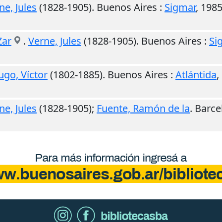
ne, Jules
(1828-1905).
Buenos Aires
:
Sigmar
,
198
Zar
.
Verne, Jules
(1828-1905).
Buenos Aires
:
Si
ugo, Víctor
(1802-1885).
Buenos Aires
:
Atlántida
,
ne, Jules
(1828-1905);
Fuente, Ramón de la
.
Barce