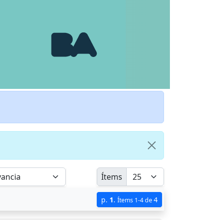
Ítems
p.
1
.
4
Ítems 1-4 de