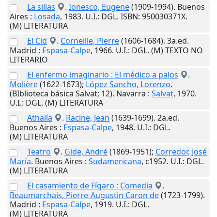
La sillas
.
Ionesco, Eugene
(1909-1994).
Buenos
Aires
:
Losada
,
1983
.
U.I.
: DGL. ISBN: 950030371X.
(M) LITERATURA
El Cid
.
Corneille, Pierre
(1606-1684). 3a.ed.
Madrid
:
Espasa-Calpe
,
1966
.
U.I.
: DGL. (M) TEXTO NO
LITERARIO
El enfermo imaginario : El médico a palos
.
Molière
(1622-1673);
López Sancho, Lorenzo
.
(BIblioteca básica Salvat; 12).
Navarra
:
Salvat
,
1970
.
U.I.
: DGL. (M) LITERATURA
Athalía
.
Racine, Jean
(1639-1699). 2a.ed.
Buenos Aires
:
Espasa-Calpe
,
1948
.
U.I.
: DGL.
(M) LITERATURA
Teatro
.
Gide, André
(1869-1951);
Corredor, José
María
.
Buenos Aires
:
Sudamericana
,
c1952
.
U.I.
: DGL.
(M) LITERATURA
El casamiento de Fígaro : Comedia
.
Beaumarchais, Pierre-Augustin Caron de
(1723-1799).
Madrid
:
Espasa-Calpe
,
1919
.
U.I.
: DGL.
(M) LITERATURA