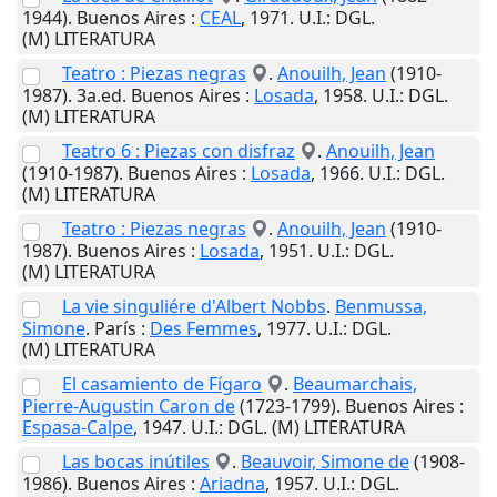
1944).
Buenos Aires
:
CEAL
,
1971
.
U.I.
: DGL.
(M) LITERATURA
Teatro : Piezas negras
.
Anouilh, Jean
(1910-
1987). 3a.ed.
Buenos Aires
:
Losada
,
1958
.
U.I.
: DGL.
(M) LITERATURA
Teatro 6 : Piezas con disfraz
.
Anouilh, Jean
(1910-1987).
Buenos Aires
:
Losada
,
1966
.
U.I.
: DGL.
(M) LITERATURA
Teatro : Piezas negras
.
Anouilh, Jean
(1910-
1987).
Buenos Aires
:
Losada
,
1951
.
U.I.
: DGL.
(M) LITERATURA
La vie singuliére d'Albert Nobbs
.
Benmussa,
Simone
.
París
:
Des Femmes
,
1977
.
U.I.
: DGL.
(M) LITERATURA
El casamiento de Fígaro
.
Beaumarchais,
Pierre-Augustin Caron de
(1723-1799).
Buenos Aires
:
Espasa-Calpe
,
1947
.
U.I.
: DGL. (M) LITERATURA
Las bocas inútiles
.
Beauvoir, Simone de
(1908-
1986).
Buenos Aires
:
Ariadna
,
1957
.
U.I.
: DGL.