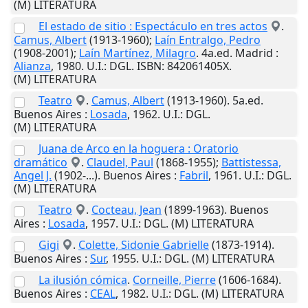
(M) LITERATURA
El estado de sitio : Espectáculo en tres actos
.
Camus, Albert
(1913-1960);
Laín Entralgo, Pedro
(1908-2001);
Laín Martínez, Milagro
. 4a.ed.
Madrid
:
Alianza
,
1980
.
U.I.
: DGL. ISBN: 842061405X.
(M) LITERATURA
Teatro
.
Camus, Albert
(1913-1960). 5a.ed.
Buenos Aires
:
Losada
,
1962
.
U.I.
: DGL.
(M) LITERATURA
Juana de Arco en la hoguera : Oratorio
dramático
.
Claudel, Paul
(1868-1955);
Battistessa,
Angel J.
(1902-...).
Buenos Aires
:
Fabril
,
1961
.
U.I.
: DGL.
(M) LITERATURA
Teatro
.
Cocteau, Jean
(1899-1963).
Buenos
Aires
:
Losada
,
1957
.
U.I.
: DGL. (M) LITERATURA
Gigi
.
Colette, Sidonie Gabrielle
(1873-1914).
Buenos Aires
:
Sur
,
1955
.
U.I.
: DGL. (M) LITERATURA
La ilusión cómica
.
Corneille, Pierre
(1606-1684).
Buenos Aires
:
CEAL
,
1982
.
U.I.
: DGL. (M) LITERATURA