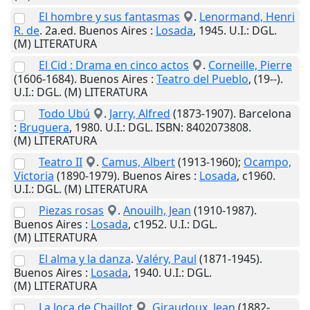
El hombre y sus fantasmas
.
Lenormand, Henri
R. de
. 2a.ed.
Buenos Aires
:
Losada
,
1945
.
U.I.
: DGL.
(M) LITERATURA
El Cid : Drama en cinco actos
.
Corneille, Pierre
(1606-1684).
Buenos Aires
:
Teatro del Pueblo
,
(19--)
.
U.I.
: DGL. (M) LITERATURA
Todo Ubú
.
Jarry, Alfred
(1873-1907).
Barcelona
:
Bruguera
,
1980
.
U.I.
: DGL. ISBN: 8402073808.
(M) LITERATURA
Teatro II
.
Camus, Albert
(1913-1960);
Ocampo,
Victoria
(1890-1979).
Buenos Aires
:
Losada
,
c1960
.
U.I.
: DGL. (M) LITERATURA
Piezas rosas
.
Anouilh, Jean
(1910-1987).
Buenos Aires
:
Losada
,
c1952
.
U.I.
: DGL.
(M) LITERATURA
El alma y la danza
.
Valéry, Paul
(1871-1945).
Buenos Aires
:
Losada
,
1940
.
U.I.
: DGL.
(M) LITERATURA
La loca de Chaillot
.
Giraudoux, Jean
(1882-