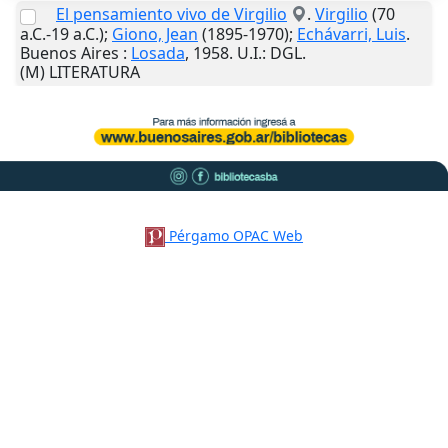
El pensamiento vivo de Virgilio
.
Virgilio
(70
a.C.-19 a.C.);
Giono, Jean
(1895-1970);
Echávarri, Luis
.
Buenos Aires
:
Losada
,
1958
.
U.I.
: DGL.
(M) LITERATURA
Pérgamo OPAC Web