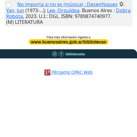
No importa si no es (música) : Desenfoques
.
Yan, Jun
(1973-...);
Lee, Orquídea
.
Buenos Aires
:
Dobra
Robota
,
2023
.
U.I.
: DGL. ISBN: 9789874740977.
(M) LITERATURA
Pérgamo OPAC Web