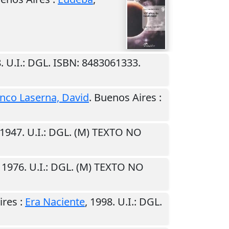
8
.
U.I.
: DGL. ISBN: 8483061333.
nco Laserna, David
.
Buenos Aires
:
1947
.
U.I.
: DGL. (M) TEXTO NO
,
1976
.
U.I.
: DGL. (M) TEXTO NO
ires
:
Era Naciente
,
1998
.
U.I.
: DGL.