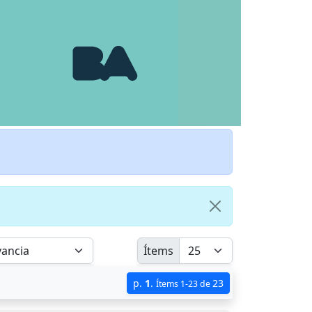
Ítems
p.
1
.
23
Ítems 1-23 de