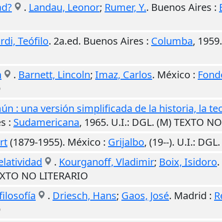
ad?
.
Landau, Leonor
;
Rumer, Y.
.
Buenos Aires
:
rdi, Teófilo
. 2a.ed.
Buenos Aires
:
Columba
,
1959
n
.
Barnett, Lincoln
;
Imaz, Carlos
.
México
:
Fond
O
n : una versión simplificada de la historia, la teo
es
:
Sudamericana
,
1965
.
U.I.
: DGL. (M) TEXTO N
rt
(1879-1955).
México
:
Grijalbo
,
(19--)
.
U.I.
: DGL
elatividad
.
Kourganoff, Vladimir
;
Boix, Isidoro
.
TEXTO NO LITERARIO
filosofía
.
Driesch, Hans
;
Gaos, José
.
Madrid
:
R
O