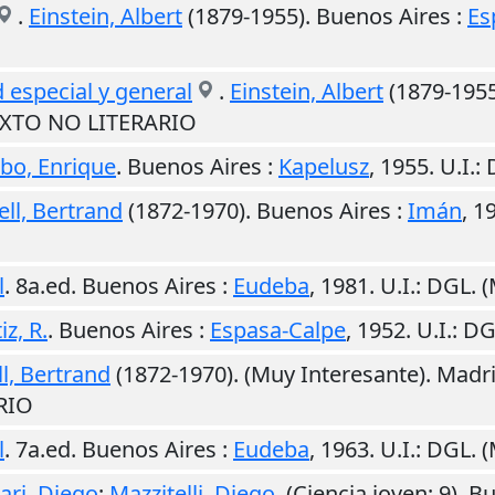
.
Einstein, Albert
(1879-1955).
Buenos Aires
:
Es
d especial y general
.
Einstein, Albert
(1879-1955
TEXTO NO LITERARIO
bo, Enrique
.
Buenos Aires
:
Kapelusz
,
1955
.
U.I.
:
ell, Bertrand
(1872-1970).
Buenos Aires
:
Imán
,
1
l
. 8a.ed.
Buenos Aires
:
Eudeba
,
1981
.
U.I.
: DGL. 
iz, R.
.
Buenos Aires
:
Espasa-Calpe
,
1952
.
U.I.
: D
l, Bertrand
(1872-1970). (Muy Interesante).
Madr
RIO
l
. 7a.ed.
Buenos Aires
:
Eudeba
,
1963
.
U.I.
: DGL. 
ari, Diego
;
Mazzitelli, Diego
. (Ciencia joven; 9).
Bu