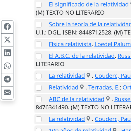
El significado de la relatividad
(M) TEXTO NO LITERARIO
Sobre la teoría de la relativida
U.I.
: DGL. ISBN: 8448712528. (M) 
Física relativista
.
Loedel Palum
El A.B.C. de la relatividad
.
Russ
LITERARIO
La relatividad
.
Couderc, Pau
Relatividad
.
Terradas, E.
;
Ort
ABC de la relatividad
.
Russel
8476341490. (M) TEXTO NO LITERA
La relatividad
.
Couderc, Pau
100 años de relatividad
.
Har