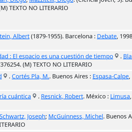
. (M) TEXTO NO LITERARIO
tein, Albert
(1879-1955).
Barcelona
:
Debate
,
199
vidad : El espacio es una cuestión de tiempo
.
Bla
7376254. (M) TEXTO NO LITERARIO
d
.
Cortés Pla, M.
.
Buenos Aires
:
Espasa-Calpe
,
ría cuántica
.
Resnick, Robert
.
México
:
Limusa
Schwartz, Joseph
;
McGuinness, Michel
.
Buenos A
LITERARIO