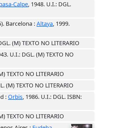
pasa-Calpe
,
1948
.
U.I.
: DGL.
).
Barcelona
:
Altaya
,
1999
.
 DGL. (M) TEXTO NO LITERARIO
943
.
U.I.
: DGL. (M) TEXTO NO
(M) TEXTO NO LITERARIO
GL. (M) TEXTO NO LITERARIO
id
:
Orbis
,
1986
.
U.I.
: DGL. ISBN:
(M) TEXTO NO LITERARIO
enos Aires
:
Eudeba
,