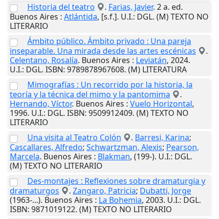
Historia del teatro
.
Farias, Javier
. 2 a. ed.
Buenos Aires
:
Atlántida
,
[s.f.]
.
U.I.
: DGL. (M) TEXTO NO
LITERARIO
Ámbito público. Ámbito privado : Una pareja
inseparable. Una mirada desde las artes escénicas
.
Celentano, Rosalía
.
Buenos Aires
:
Leviatán
,
2024
.
U.I.
: DGL. ISBN: 9789878967608. (M) LITERATURA
Mimografías : Un recorrido por la historia, la
teoría y la técnica del mimo y la pantomima
.
Hernando, Víctor
.
Buenos Aires
:
Vuelo Horizontal
,
1996
.
U.I.
: DGL. ISBN: 9509912409. (M) TEXTO NO
LITERARIO
Una visita al Teatro Colón
.
Barresi, Karina
;
Cascallares, Alfredo
;
Schwartzman, Alexis
;
Pearson,
Marcela
.
Buenos Aires
:
Blakman
,
(199-)
.
U.I.
: DGL.
(M) TEXTO NO LITERARIO
Des-montajes : Reflexiones sobre dramaturgia y
dramaturgos
.
Zangaro, Patricia
;
Dubatti, Jorge
(1963-...).
Buenos Aires
:
La Bohemia
,
2003
.
U.I.
: DGL.
ISBN: 9871019122. (M) TEXTO NO LITERARIO