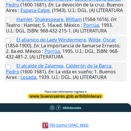
Pedro
(1600-1681).
En
: La devoción de la cruz.
Buenos
Aires
:
Espasa-Calpe
,
(1943)
.
U.I.
: DGL. (A) LITERATURA
Hamlet
.
Shakespeare, William
(1564-1616).
En
:
Teatro : Hamlet; 5. 16a.ed.
México
:
Porrúa
,
1993
.
U.I.
: DGL. ISBN: 968-432-215-1. (A) LITERATURA
El abanico de Lady Windermere
.
Wilde, Oscar
(1854-1900).
En
: La importancia de llamarse Ernesto;
2. 8a.ed.
México
:
Porrúa
,
1995
.
U.I.
: DGL. ISBN: 968-
432-481-2. (A) LITERATURA
El alcalde de Zalamea
.
Calderón de la Barca,
Pedro
(1600-1681).
En
: La vida es sueño; 1.
Buenos
Aires
:
Losada
,
1939
.
U.I.
: DGL. (A) LITERATURA
Pérgamo OPAC Web