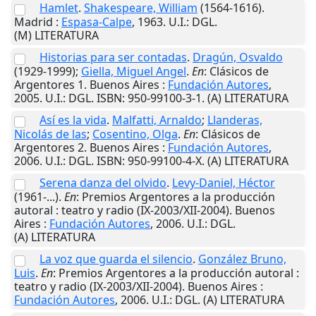
Hamlet
.
Shakespeare, William
(1564-1616).
Madrid
:
Espasa-Calpe
,
1963
.
U.I.
: DGL.
(M) LITERATURA
Historias para ser contadas
.
Dragún, Osvaldo
(1929-1999);
Giella, Miguel Angel
.
En
: Clásicos de
Argentores 1.
Buenos Aires
:
Fundación Autores
,
2005
.
U.I.
: DGL. ISBN: 950-99100-3-1. (A) LITERATURA
Así es la vida
.
Malfatti, Arnaldo
;
Llanderas,
Nicolás de las
;
Cosentino, Olga
.
En
: Clásicos de
Argentores 2.
Buenos Aires
:
Fundación Autores
,
2006
.
U.I.
: DGL. ISBN: 950-99100-4-X. (A) LITERATURA
Serena danza del olvido
.
Levy-Daniel, Héctor
(1961-...).
En
: Premios Argentores a la producción
autoral : teatro y radio (IX-2003/XII-2004).
Buenos
Aires
:
Fundación Autores
,
2006
.
U.I.
: DGL.
(A) LITERATURA
La voz que guarda el silencio
.
González Bruno,
Luis
.
En
: Premios Argentores a la producción autoral :
teatro y radio (IX-2003/XII-2004).
Buenos Aires
:
Fundación Autores
,
2006
.
U.I.
: DGL. (A) LITERATURA