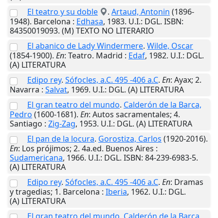
El teatro y su doble
.
Artaud, Antonin
(1896-
1948).
Barcelona
:
Edhasa
,
1983
.
U.I.
: DGL. ISBN:
84350019093. (M) TEXTO NO LITERARIO
El abanico de Lady Windermere
.
Wilde, Oscar
(1854-1900).
En
: Teatro.
Madrid
:
Edaf
,
1982
.
U.I.
: DGL.
(A) LITERATURA
Edipo rey
.
Sófocles, a.C. 495 -406 a.C
.
En
: Ayax; 2.
Navarra
:
Salvat
,
1969
.
U.I.
: DGL. (A) LITERATURA
El gran teatro del mundo
.
Calderón de la Barca,
Pedro
(1600-1681).
En
: Autos sacramentales; 4.
Santiago
:
Zig-Zag
,
1953
.
U.I.
: DGL. (A) LITERATURA
El pan de la locura
.
Gorostiza, Carlos
(1920-2016).
En
: Los prójimos; 2. 4a.ed.
Buenos Aires
:
Sudamericana
,
1966
.
U.I.
: DGL. ISBN: 84-239-6983-5.
(A) LITERATURA
Edipo rey
.
Sófocles, a.C. 495 -406 a.C
.
En
: Dramas
y tragedias; 1.
Barcelona
:
Iberia
,
1962
.
U.I.
: DGL.
(A) LITERATURA
El gran teatro del mundo
.
Calderón de la Barca,