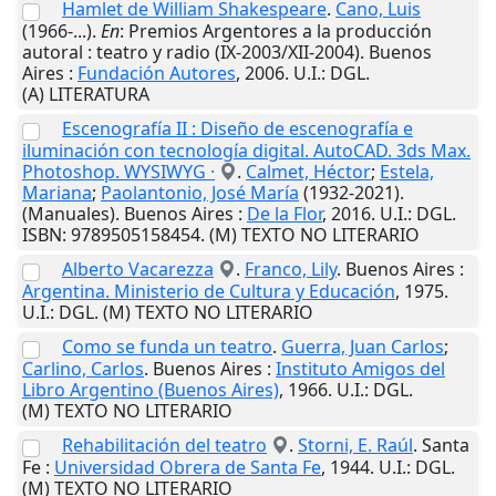
Hamlet de William Shakespeare
.
Cano, Luis
(1966-...).
En
: Premios Argentores a la producción
autoral : teatro y radio (IX-2003/XII-2004).
Buenos
Aires
:
Fundación Autores
,
2006
.
U.I.
: DGL.
(A) LITERATURA
Escenografía II : Diseño de escenografía e
iluminación con tecnología digital. AutoCAD. 3ds Max.
Photoshop. WYSIWYG ·
.
Calmet, Héctor
;
Estela,
Mariana
;
Paolantonio, José María
(1932-2021).
(Manuales).
Buenos Aires
:
De la Flor
,
2016
.
U.I.
: DGL.
ISBN: 9789505158454. (M) TEXTO NO LITERARIO
Alberto Vacarezza
.
Franco, Lily
.
Buenos Aires
:
Argentina. Ministerio de Cultura y Educación
,
1975
.
U.I.
: DGL. (M) TEXTO NO LITERARIO
Como se funda un teatro
.
Guerra, Juan Carlos
;
Carlino, Carlos
.
Buenos Aires
:
Instituto Amigos del
Libro Argentino (Buenos Aires)
,
1966
.
U.I.
: DGL.
(M) TEXTO NO LITERARIO
Rehabilitación del teatro
.
Storni, E. Raúl
.
Santa
Fe
:
Universidad Obrera de Santa Fe
,
1944
.
U.I.
: DGL.
(M) TEXTO NO LITERARIO