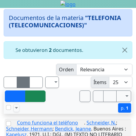
Documentos de la materia
"TELEFONIA
(TELECOMUNICACIONES)"
Se obtuvieron
2
documentos.
Orden
Ítems
p.
1
Como funciona el teléfono
.
Schneider, N.
;
Schneider, Hermann
;
Bendick, Jeanne
.
Buenos Aires
:
Kapelusz
,
1971
.
U.I.
: DGL. (M) TEXTO NO LITERARIO