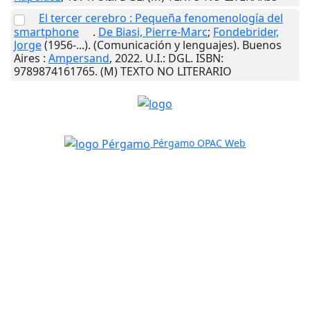
El tercer cerebro : Pequeña fenomenología del
smartphone
.
De Biasi, Pierre-Marc
;
Fondebrider,
Jorge
(1956-...). (Comunicación y lenguajes).
Buenos
Aires
:
Ampersand
,
2022
.
U.I.
: DGL. ISBN:
9789874161765. (M) TEXTO NO LITERARIO
Pérgamo OPAC Web