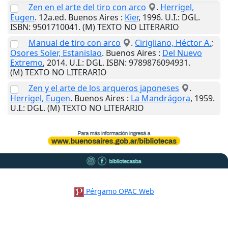
Zen en el arte del tiro con arco
.
Herrigel,
Eugen
. 12a.ed.
Buenos Aires
:
Kier
,
1996
.
U.I.
: DGL.
ISBN: 9501710041. (M) TEXTO NO LITERARIO
Manual de tiro con arco
.
Cirigliano, Héctor A.
;
Osores Soler, Estanislao
.
Buenos Aires
:
Del Nuevo
Extremo
,
2014
.
U.I.
: DGL. ISBN: 9789876094931.
(M) TEXTO NO LITERARIO
Zen y el arte de los arqueros japoneses
.
Herrigel, Eugen
.
Buenos Aires
:
La Mandrágora
,
1959
.
U.I.
: DGL. (M) TEXTO NO LITERARIO
Pérgamo OPAC Web