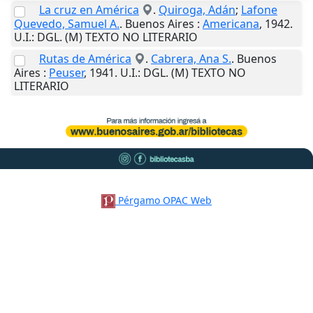
La cruz en América
.
Quiroga, Adán
;
Lafone
Quevedo, Samuel A.
.
Buenos Aires
:
Americana
,
1942
.
U.I.
: DGL. (M) TEXTO NO LITERARIO
Rutas de América
.
Cabrera, Ana S.
.
Buenos
Aires
:
Peuser
,
1941
.
U.I.
: DGL. (M) TEXTO NO
LITERARIO
Pérgamo OPAC Web