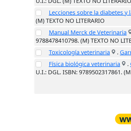
U.I.
: DGL. (M) TEXTO NO LITERARI
Lecciones sobre la diabetes y 
(M) TEXTO NO LITERARIO
Manual Merck de Veterinaria
9788478410798. (M) TEXTO NO LIT
Toxicología veterinaria
.
Garn
Física biológica veterinaria
.
U.I.
: DGL. ISBN: 9789502317861. (