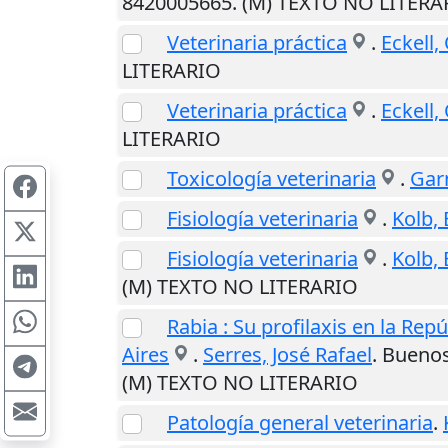
8420005665. (M) TEXTO NO LITERA
Veterinaria práctica
.
Eckell,
LITERARIO
Veterinaria práctica
.
Eckell,
LITERARIO
Toxicología veterinaria
.
Garn
Fisiología veterinaria
.
Kolb, 
Fisiología veterinaria
.
Kolb, 
(M) TEXTO NO LITERARIO
Rabia : Su profilaxis en la Rep
Aires
.
Serres, José Rafael
.
Buenos
(M) TEXTO NO LITERARIO
Patología general veterinaria
.