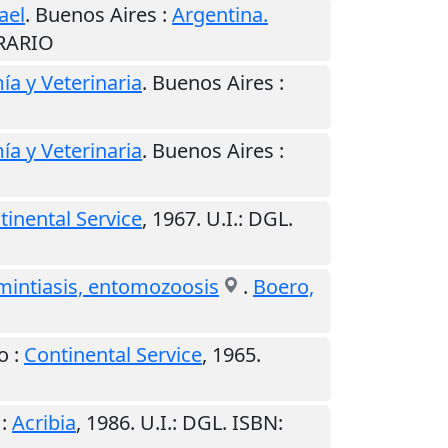
ael
.
Buenos Aires
:
Argentina.
ERARIO
a y Veterinaria
.
Buenos Aires
:
a y Veterinaria
.
Buenos Aires
:
tinental Service
,
1967
.
U.I.
: DGL.
lmintiasis, entomozoosis
.
Boero,
o
:
Continental Service
,
1965
.
:
Acribia
,
1986
.
U.I.
: DGL. ISBN: