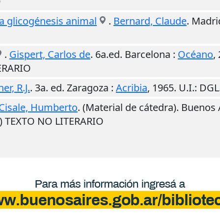
O
la glicogénesis animal
.
Bernard, Claude
.
Madri
.
Gispert, Carlos de
. 6a.ed.
Barcelona
:
Océano
,
ERARIO
er, R.J.
. 3a. ed.
Zaragoza
:
Acribia
,
1965
.
U.I.
: DGL
Cisale, Humberto
. (Material de cátedra).
Buenos 
M) TEXTO NO LITERARIO