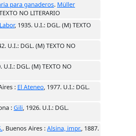
aria para ganaderos
.
Müller
) TEXTO NO LITERARIO
Labor
,
1935
.
U.I.
: DGL. (M) TEXTO
42
.
U.I.
: DGL. (M) TEXTO NO
0
.
U.I.
: DGL. (M) TEXTO NO
Aires
:
El Ateneo
,
1977
.
U.I.
: DGL.
ona
:
Gili
,
1926
.
U.I.
: DGL.
.
.
Buenos Aires
:
Alsina, impr.
,
1887
.