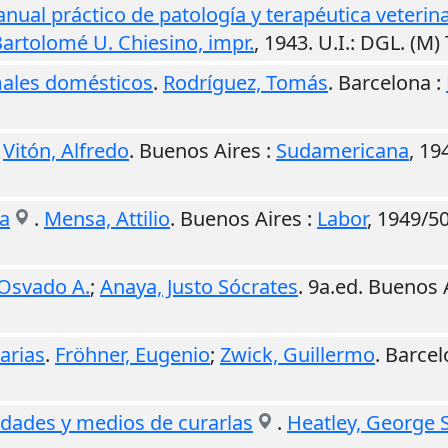
ual práctico de patología y terapéutica veterin
artolomé U. Chiesino, impr.
,
1943
.
U.I.
: DGL. (M
imales domésticos
.
Rodríguez, Tomás
.
Barcelona
:
.
Vitón, Alfredo
.
Buenos Aires
:
Sudamericana
,
19
ia
.
Mensa, Attilio
.
Buenos Aires
:
Labor
,
1949/5
 Osvado A.
;
Anaya, Justo Sócrates
. 9a.ed.
Buenos 
arias
.
Fröhner, Eugenio
;
Zwick, Guillermo
.
Barcel
medades y medios de curarlas
.
Heatley, George S