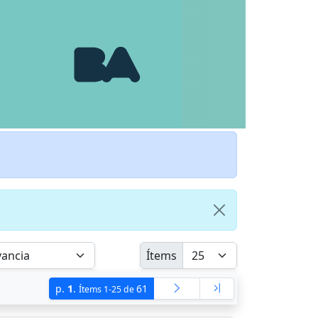
Ítems
p.
1
.
61
Ítems 1-25 de