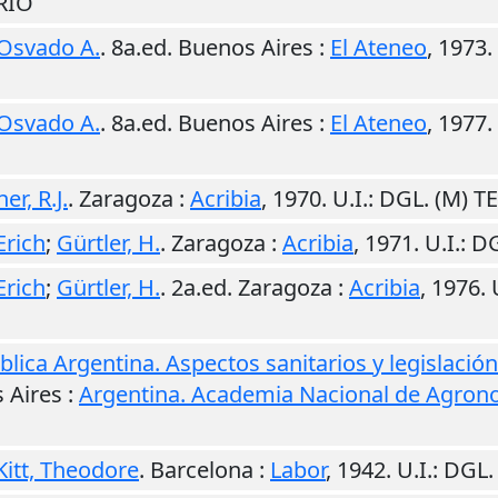
RIO
 Osvado A.
. 8a.ed.
Buenos Aires
:
El Ateneo
,
1973
.
 Osvado A.
. 8a.ed.
Buenos Aires
:
El Ateneo
,
1977
.
er, R.J.
.
Zaragoza
:
Acribia
,
1970
.
U.I.
: DGL. (M) 
Erich
;
Gürtler, H.
.
Zaragoza
:
Acribia
,
1971
.
U.I.
: D
Erich
;
Gürtler, H.
. 2a.ed.
Zaragoza
:
Acribia
,
1976
.
ública Argentina. Aspectos sanitarios y legislació
 Aires
:
Argentina. Academia Nacional de Agrono
Kitt, Theodore
.
Barcelona
:
Labor
,
1942
.
U.I.
: DGL