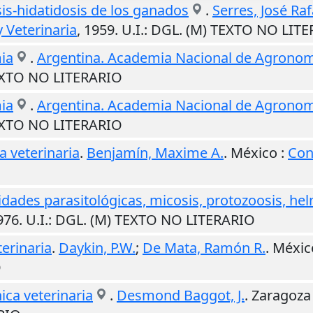
sis-hidatidosis de los ganados
.
Serres, José Raf
 Veterinaria
,
1959
.
U.I.
: DGL. (M) TEXTO NO LIT
ia
.
Argentina. Academia Nacional de Agronomí
TEXTO NO LITERARIO
ia
.
Argentina. Academia Nacional de Agronomí
TEXTO NO LITERARIO
a veterinaria
.
Benjamín, Maxime A.
.
México
:
Con
idades parasitológicas, micosis, protozoosis, he
976
.
U.I.
: DGL. (M) TEXTO NO LITERARIO
erinaria
.
Daykin, P.W.
;
De Mata, Ramón R.
.
Méxic
O
ica veterinaria
.
Desmond Baggot, J.
.
Zaragoza