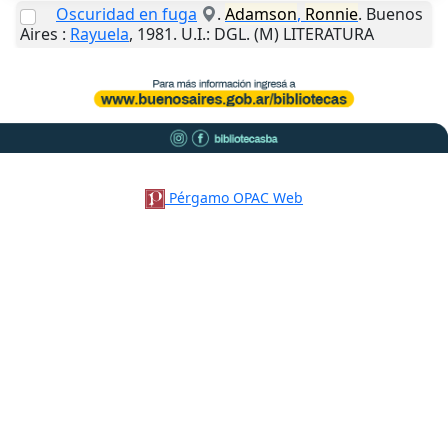
Oscuridad en fuga
.
Adamson
,
Ronnie
.
Buenos
Aires
:
Rayuela
,
1981
.
U.I.
: DGL. (M) LITERATURA
Pérgamo OPAC Web