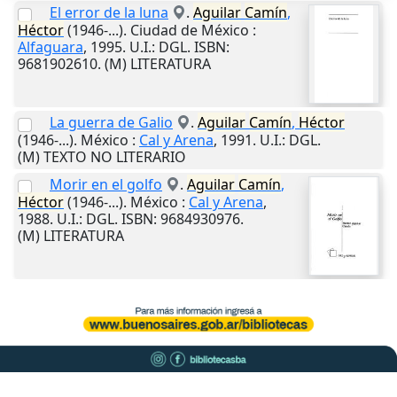
El error de la luna
.
Aguilar
Camín
,
Héctor
(1946-...).
Ciudad de México
:
Alfaguara
,
1995
.
U.I.
: DGL. ISBN:
9681902610. (M) LITERATURA
La guerra de Galio
.
Aguilar
Camín
,
Héctor
(1946-...).
México
:
Cal y Arena
,
1991
.
U.I.
: DGL.
(M) TEXTO NO LITERARIO
Morir en el golfo
.
Aguilar
Camín
,
Héctor
(1946-...).
México
:
Cal y Arena
,
1988
.
U.I.
: DGL. ISBN: 9684930976.
(M) LITERATURA